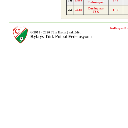
24)
23685
2 - 3
Trabzonspor
Dumlupınar
25)
23681
1 - 0
TSK
Kullaným Ko
© 2011 - 2026 Tüm Haklarý saklýdýr.
K
ýbrýs
T
ürk
F
utbol
F
ederasyonu