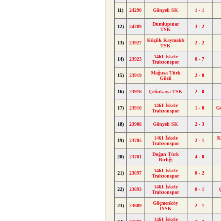
11)
24290
Gönyeli SK
1 - 1
Dumlupınar
12)
24289
3 - 2
TSK
Küçük Kaymaklı
13)
23927
2 - 2
TSK
1461 İskele
14)
23923
0 - 7
Trabzonspor
Mağusa Türk
15)
23919
2 - 0
Gücü
16)
23916
Çetinkaya TSK
2 - 0
1461 İskele
17)
23910
1 - 0
G
Trabzonspor
18)
23908
Gönyeli SK
2 - 3
1461 İskele
K
19)
23705
2 - 1
Trabzonspor
Doğan Türk
20)
23701
4 - 0
Birliği
1461 İskele
21)
23697
0 - 2
Trabzonspor
1461 İskele
22)
23693
0 - 1
Trabzonspor
Göçmenköy
23)
23689
2 - 1
İYSK
1461 İskele