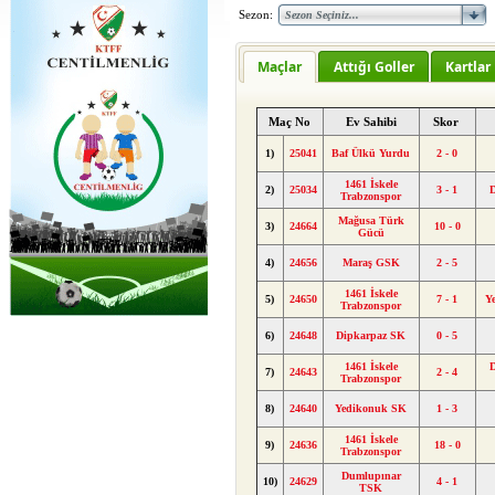
Sezon:
Maçlar
Attığı Goller
Kartlar
Maç No
Ev Sahibi
Skor
1)
25041
Baf Ülkü Yurdu
2 - 0
1461 İskele
2)
25034
3 - 1
D
Trabzonspor
Mağusa Türk
3)
24664
10 - 0
Gücü
4)
24656
Maraş GSK
2 - 5
1461 İskele
5)
24650
7 - 1
Y
Trabzonspor
6)
24648
Dipkarpaz SK
0 - 5
1461 İskele
D
7)
24643
2 - 4
Trabzonspor
8)
24640
Yedikonuk SK
1 - 3
1461 İskele
9)
24636
18 - 0
Trabzonspor
Dumlupınar
10)
24629
4 - 1
TSK