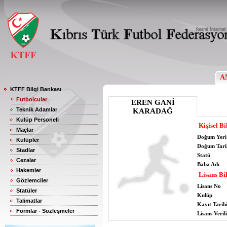
A
KTFF Bilgi Bankası
Futbolcular
EREN GANİ
Teknik Adamlar
KARADAĞ
Kulüp Personeli
Kişisel Bi
Maçlar
Doğum Yeri
Kulüpler
Doğum Tari
Stadlar
Statü
Cezalar
Baba Adı
Hakemler
Lisans Bil
Gözlemciler
Lisans No
Statüler
Kulüp
Talimatlar
Kayıt Tarih
Formlar - Sözleşmeler
Lisans Verili