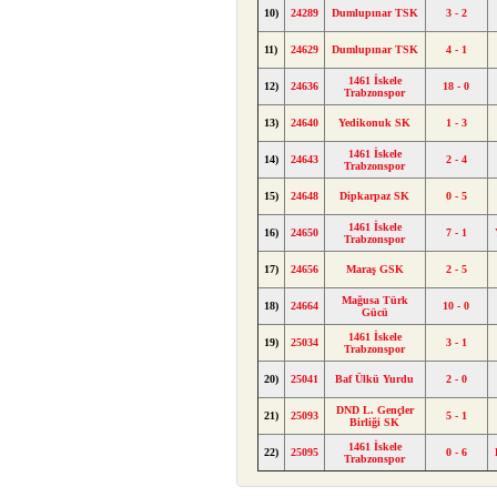
10)
24289
Dumlupınar TSK
3 - 2
11)
24629
Dumlupınar TSK
4 - 1
1461 İskele
12)
24636
18 - 0
Trabzonspor
13)
24640
Yedikonuk SK
1 - 3
1461 İskele
14)
24643
2 - 4
Trabzonspor
15)
24648
Dipkarpaz SK
0 - 5
1461 İskele
16)
24650
7 - 1
Trabzonspor
17)
24656
Maraş GSK
2 - 5
Mağusa Türk
18)
24664
10 - 0
Gücü
1461 İskele
19)
25034
3 - 1
Trabzonspor
20)
25041
Baf Ülkü Yurdu
2 - 0
DND L. Gençler
21)
25093
5 - 1
Birliği SK
1461 İskele
22)
25095
0 - 6
Trabzonspor