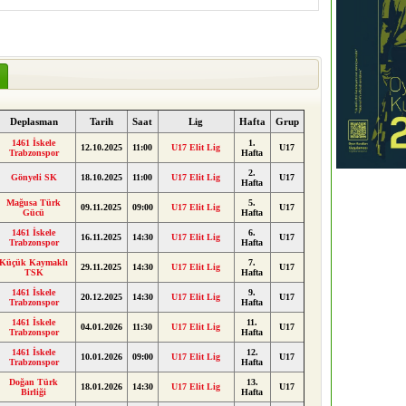
Deplasman
Tarih
Saat
Lig
Hafta
Grup
1461 İskele
1.
12.10.2025
11:00
U17 Elit Lig
U17
Trabzonspor
Hafta
2.
Gönyeli SK
18.10.2025
11:00
U17 Elit Lig
U17
Hafta
Mağusa Türk
5.
09.11.2025
09:00
U17 Elit Lig
U17
Gücü
Hafta
1461 İskele
6.
16.11.2025
14:30
U17 Elit Lig
U17
Trabzonspor
Hafta
Küçük Kaymaklı
7.
29.11.2025
14:30
U17 Elit Lig
U17
TSK
Hafta
1461 İskele
9.
20.12.2025
14:30
U17 Elit Lig
U17
Trabzonspor
Hafta
1461 İskele
11.
04.01.2026
11:30
U17 Elit Lig
U17
Trabzonspor
Hafta
1461 İskele
12.
10.01.2026
09:00
U17 Elit Lig
U17
Trabzonspor
Hafta
Doğan Türk
13.
18.01.2026
14:30
U17 Elit Lig
U17
Birliği
Hafta