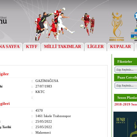
NA SAYFA
KTFF
MİLLİ TAKIMLAR
LİGLER
KUPALAR
Fikstürler
lgiler
Puan Cetvell
:
GAZİMAĞUSA
hi
:
27/07/1983
:
KKTC
:
Sezon Planla
gileri
2018-2019 Sez
:
4570
:
1461 İskele Trabzonspor
i
:
25/05/2022
ş Tarihi
:
25/05/2022
:
Malzemeci