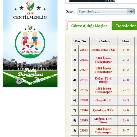
Sezon:
Görev Aldığı Maçlar
Transferler
Maç No
Ev Sahibi
Skor
1)
23681
Dumlupınar TSK
1 - 0
1461 İskele
2)
23685
2 - 3
Trabzonspor
1461 İskele
3)
23697
0 - 2
Trabzonspor
Doğan Türk
4)
23701
4 - 0
Birliği
1461 İskele
5)
23705
2 - 1
Trabzonspor
6)
23908
Gönyeli SK
2 - 3
7)
23916
Çetinkaya TSK
2 - 0
Mağusa Türk
8)
23919
2 - 0
Gücü
1461 İskele
9)
23923
0 - 7
Trabzonspor