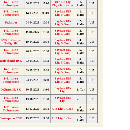
1461 İskele
U17 Elit Lig
1.
06.02.2026
15:00
U17
Trabzonspor
Play-Out Grubu
Hafta
1461 İskele
Saydam U15
1.
14.03.2026
09:00
U15
Trabzonspor
Ligi 5.Grup
Hafta
Saydam U15
2.
Tuzlaspor
04.04.2026
10:30
U15
Ligi 5.Grup
Hafta
1461 İskele
Saydam U15
3.
11.04.2026
16:30
U15
Trabzonspor
Ligi 5.Grup
Hafta
DND L. Gençler
Saydam U15
4.
19.04.2026
16:30
U15
Birliği SK
Ligi 5.Grup
Hafta
1461 İskele
Saydam U15
5.
26.04.2026
16:30
U15
Trabzonspor
Ligi 5.Grup
Hafta
Saydam U15
6.
Yeniboğaziçi DSK
02.05.2026
16:30
U15
Ligi 5.Grup
Hafta
1461 İskele
Saydam U15
7.
09.05.2026
16:30
U15
Trabzonspor
Ligi 5.Grup
Hafta
1461 İskele
Saydam U15
9.
23.05.2026
11:00
U15
Trabzonspor
Ligi 5.Grup
Hafta
Saydam U15
Değirmenlik SK
30.05.2026
14:00
1. Tur
U15
Ligi
1461 İskele
Saydam U15
13.06.2026
15:30
2. Tur
U15
Trabzonspor
Ligi
1461 İskele
6.
13.07.2026
19:30
U13 Ligi 1.Grup
U13
Trabzonspor
Hafta
7.
Dumlupınar TSK
15.07.2026
17:30
U13 Ligi 1.Grup
U13
Hafta