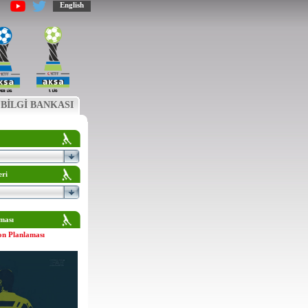
English
BİLGİ BANKASI
eri
ması
on Planlaması