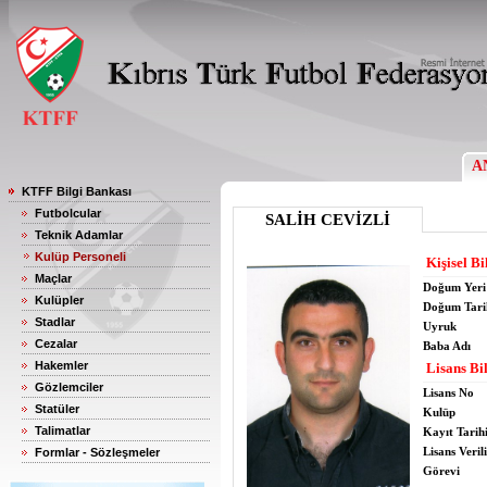
A
KTFF Bilgi Bankası
Futbolcular
SALİH CEVİZLİ
Teknik Adamlar
Kulüp Personeli
Kişisel Bi
Maçlar
Doğum Yeri
Kulüpler
Doğum Tari
Stadlar
Uyruk
Cezalar
Baba Adı
Hakemler
Lisans Bil
Gözlemciler
Lisans No
Statüler
Kulüp
Talimatlar
Kayıt Tarih
Lisans Verili
Formlar - Sözleşmeler
Görevi