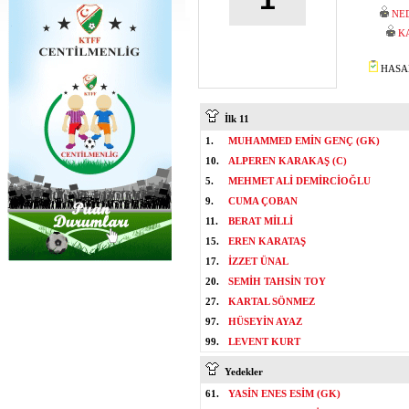
NE
K
HASAN
İlk 11
1.
MUHAMMED EMİN GENÇ (GK)
10.
ALPEREN KARAKAŞ (C)
5.
MEHMET ALİ DEMİRCİOĞLU
9.
CUMA ÇOBAN
11.
BERAT MİLLİ
15.
EREN KARATAŞ
17.
İZZET ÜNAL
20.
SEMİH TAHSİN TOY
27.
KARTAL SÖNMEZ
97.
HÜSEYİN AYAZ
99.
LEVENT KURT
Yedekler
61.
YASİN ENES ESİM (GK)