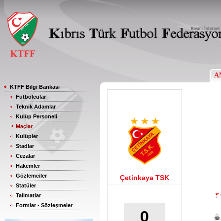
A
KTFF Bilgi Bankası
Futbolcular
Teknik Adamlar
Kulüp Personeli
Maçlar
Kulüpler
Stadlar
Cezalar
Hakemler
Gözlemciler
Çetinkaya TSK
Statüler
Talimatlar
Formlar - Sözleşmeler
0