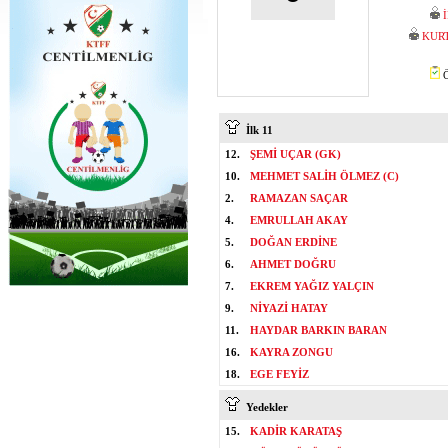
KUR
Ö
İlk 11
12.
ŞEMİ UÇAR (GK)
10.
MEHMET SALİH ÖLMEZ (C)
2.
RAMAZAN SAÇAR
4.
EMRULLAH AKAY
5.
DOĞAN ERDİNE
6.
AHMET DOĞRU
7.
EKREM YAĞIZ YALÇIN
9.
NİYAZİ HATAY
11.
HAYDAR BARKIN BARAN
16.
KAYRA ZONGU
18.
EGE FEYİZ
Yedekler
15.
KADİR KARATAŞ