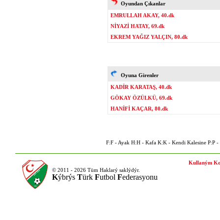
Oyundan Çıkanlar
EMRULLAH AKAY, 40.dk
NİYAZİ HATAY, 69.dk
EKREM YAĞIZ YALÇIN, 80.dk
Oyuna Girenler
KADİR KARATAŞ, 40.dk
GÖKAY ÖZÜLKÜ, 69.dk
HANİFİ KAÇAR, 80.dk
F:F - Ayak H:H - Kafa K:K - Kendi Kalesine P:P - P
Kullaným Ko
© 2011 - 2026 Tüm Haklarý saklýdýr.
K
ýbrýs
T
ürk
F
utbol
F
ederasyonu