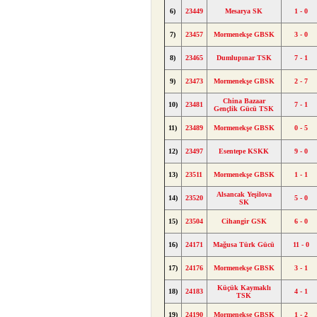
6)
23449
Mesarya SK
1 - 0
7)
23457
Mormenekşe GBSK
3 - 0
8)
23465
Dumlupınar TSK
7 - 1
9)
23473
Mormenekşe GBSK
2 - 7
China Bazaar
10)
23481
7 - 1
Gençlik Gücü TSK
11)
23489
Mormenekşe GBSK
0 - 5
12)
23497
Esentepe KSKK
9 - 0
13)
23511
Mormenekşe GBSK
1 - 1
Alsancak Yeşilova
14)
23520
5 - 0
SK
15)
23504
Cihangir GSK
6 - 0
16)
24171
Mağusa Türk Gücü
11 - 0
17)
24176
Mormenekşe GBSK
3 - 1
Küçük Kaymaklı
18)
24183
4 - 1
TSK
19)
24190
Mormenekşe GBSK
1 - 2