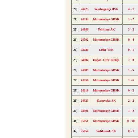
20)
24425
Yeniboğaziçi DSK
4 - 1
21)
24434
Mormenekşe GBSK
1 - 2
22)
24689
Yenicami AK
3 - 2
23)
24702
Mormenekşe GBSK
0 - 4
24)
24440
Lefke TSK
0 - 1
25)
24804
Doğan Türk Birliği
7 - 0
26)
24809
Mormenekşe GBSK
1 - 5
27)
24450
Mormenekşe GBSK
1 - 6
28)
24816
Mormenekşe GBSK
0 - 2
29)
24823
Karşıyaka SK
2 - 2
30)
24891
Mormenekşe GBSK
1 - 2
31)
25051
Mormenekşe GBSK
0 - 10
32)
25054
Yedikonuk SK
0 - 1