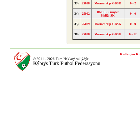
33)
25058
Mormenekşe GBSK
0 - 2
DND L. Gençler
34)
25062
9 - 0
Birliği SK
35)
25089
Mormenekşe GBSK
0 - 9
36)
25098
Mormenekşe GBSK
0 - 12
Kullaným Ko
© 2011 - 2026 Tüm Haklarý saklýdýr.
K
ýbrýs
T
ürk
F
utbol
F
ederasyonu