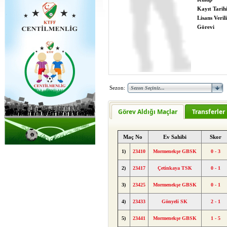
Kayıt Tarih
Lisans Verili
Görevi
Sezon:
Görev Aldığı Maçlar
Transferler
Maç No
Ev Sahibi
Skor
1)
23410
Mormenekşe GBSK
0 - 3
2)
23417
Çetinkaya TSK
0 - 1
3)
23425
Mormenekşe GBSK
0 - 1
4)
23433
Gönyeli SK
2 - 1
5)
23441
Mormenekşe GBSK
1 - 5