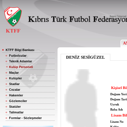
A
KTFF Bilgi Bankası
Futbolcular
DENİZ SESİGÜZEL
Teknik Adamlar
Kulüp Personeli
Maçlar
Kulüpler
Stadlar
Kişisel Bi
Cezalar
Doğum Yeri
Hakemler
Doğum Tari
Gözlemciler
Uyruk
Statüler
Baba Adı
Talimatlar
Lisans Bil
Formlar - Sözleşmeler
Lisans No
Kulüp