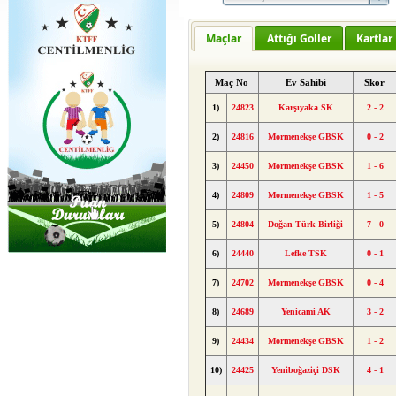
Maçlar
Attığı Goller
Kartlar
Maç No
Ev Sahibi
Skor
1)
24823
Karşıyaka SK
2 - 2
2)
24816
Mormenekşe GBSK
0 - 2
3)
24450
Mormenekşe GBSK
1 - 6
4)
24809
Mormenekşe GBSK
1 - 5
5)
24804
Doğan Türk Birliği
7 - 0
6)
24440
Lefke TSK
0 - 1
7)
24702
Mormenekşe GBSK
0 - 4
8)
24689
Yenicami AK
3 - 2
9)
24434
Mormenekşe GBSK
1 - 2
10)
24425
Yeniboğaziçi DSK
4 - 1