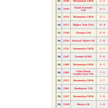
11)
24190
Mormenekşe GBSK
1 - 2
Küçük Kaymaklı
12)
24183
4 - 1
TSK
13)
24176
Mormenekşe GBSK
3 - 1
14)
24171
Mağusa Türk Gücü
11 - 0
15)
23504
Cihangir GSK
6 - 0
16)
23520
Alsancak Yeşilova SK
5 - 0
17)
23511
Mormenekşe GBSK
1 - 1
18)
23497
Esentepe KSKK
9 - 0
19)
23489
Mormenekşe GBSK
0 - 5
China Bazaar
20)
23481
7 - 1
Gençlik Gücü TSK
21)
23473
Mormenekşe GBSK
2 - 7
22)
23465
Dumlupınar TSK
7 - 1
23)
23457
Mormenekşe GBSK
3 - 0
24)
23449
Mesarya SK
1 - 0