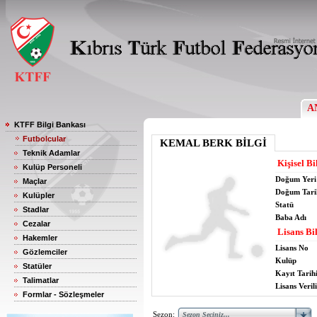
A
KTFF Bilgi Bankası
Futbolcular
KEMAL BERK BİLGİ
Teknik Adamlar
Kişisel Bi
Kulüp Personeli
Doğum Yeri
Maçlar
Doğum Tari
Kulüpler
Statü
Stadlar
Baba Adı
Cezalar
Lisans Bil
Hakemler
Lisans No
Gözlemciler
Kulüp
Statüler
Kayıt Tarih
Talimatlar
Lisans Verili
Formlar - Sözleşmeler
Sezon: