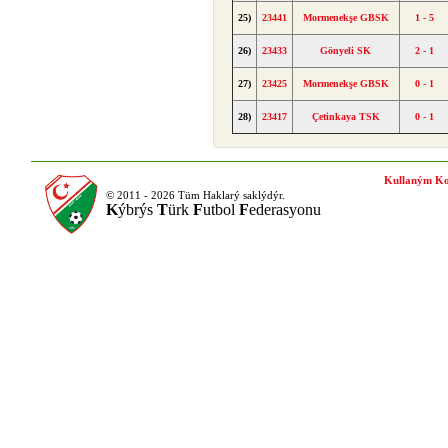
25)
23441
Mormenekşe GBSK
1 - 5
26)
23433
Gönyeli SK
2 - 1
27)
23425
Mormenekşe GBSK
0 - 1
28)
23417
Çetinkaya TSK
0 - 1
Kullaným Ko
© 2011 - 2026 Tüm Haklarý saklýdýr.
K
ýbrýs
T
ürk
F
utbol
F
ederasyonu