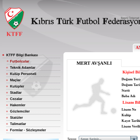
A
KTFF Bilgi Bankası
Futbolcular
MERT AVŞANLI
Teknik Adamlar
Kişisel Bi
Kulüp Personeli
Doğum Yeri
Maçlar
Doğum Tari
Kulüpler
Statü
Stadlar
Baba Adı
Cezalar
Lisans Bil
Hakemler
Lisans No
Gözlemciler
Kulüp
Statüler
Kayıt Tarih
Talimatlar
Lisans Verili
Formlar - Sözleşmeler
Sezon: