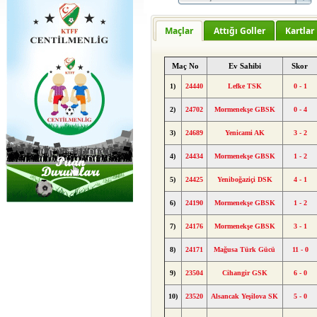
Maçlar
Attığı Goller
Kartlar
Maç No
Ev Sahibi
Skor
1)
24440
Lefke TSK
0 - 1
2)
24702
Mormenekşe GBSK
0 - 4
3)
24689
Yenicami AK
3 - 2
4)
24434
Mormenekşe GBSK
1 - 2
5)
24425
Yeniboğaziçi DSK
4 - 1
6)
24190
Mormenekşe GBSK
1 - 2
7)
24176
Mormenekşe GBSK
3 - 1
8)
24171
Mağusa Türk Gücü
11 - 0
9)
23504
Cihangir GSK
6 - 0
10)
23520
Alsancak Yeşilova SK
5 - 0