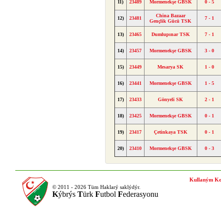
11)
23489
Mormenekşe GBSK
0 - 5
China Bazaar
12)
23481
7 - 1
Gençlik Gücü TSK
13)
23465
Dumlupınar TSK
7 - 1
14)
23457
Mormenekşe GBSK
3 - 0
15)
23449
Mesarya SK
1 - 0
16)
23441
Mormenekşe GBSK
1 - 5
17)
23433
Gönyeli SK
2 - 1
18)
23425
Mormenekşe GBSK
0 - 1
19)
23417
Çetinkaya TSK
0 - 1
20)
23410
Mormenekşe GBSK
0 - 3
Kullaným Ko
© 2011 - 2026 Tüm Haklarý saklýdýr.
K
ýbrýs
T
ürk
F
utbol
F
ederasyonu