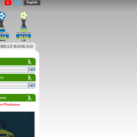
English
BİLGİ BANKASI
eri
ması
on Planlaması