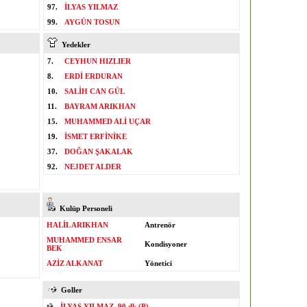
97.
İLYAS YILMAZ
99.
AYGÜN TOSUN
Yedekler
7.
CEYHUN HIZLIER
8.
ERDİ ERDURAN
10.
SALİH CAN GÜL
11.
BAYRAM ARIKHAN
15.
MUHAMMED ALİ UÇAR
19.
İSMET ERFİNİKE
37.
DOĞAN ŞAKALAK
92.
NEJDET ALDER
Kulüp Personeli
HALİL ARIKHAN
Antrenör
MUHAMMED ENSAR
Kondisyoner
BEK
AZİZ ALKANAT
Yönetici
Goller
İLYAS YILMAZ, 90.dk (P)