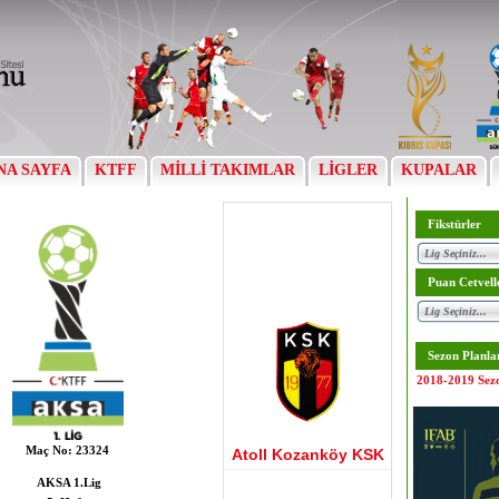
NA SAYFA
KTFF
MİLLİ TAKIMLAR
LİGLER
KUPALAR
Fikstürler
Puan Cetvell
Sezon Planla
2018-2019 Sez
Maç No:
23324
Atoll Kozanköy KSK
AKSA 1.Lig