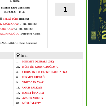
5. Hafta
1
Kaplıca Emre Genç Stadı
18.10.2025 - 15:30
ZEKAİ TÖRE
(Hakem)
K BAĞRIKARA
(1. Yrd. Hakem)
MERT AKSU
(2. Yrd. Hakem)
BARDAKÇIOĞLU
(Dördüncü Hakem)
TAŞKIRANLAR (Saha Komiseri)
İlk 11
1.
MEHMET ÖZERALP (GK)
29.
HÜSEYİN KONYALIOĞLU (C)
3.
CHRISLIN EXCELENT DIAMONEKA
6.
HİKMET KIRDAĞ
9.
YİĞİT CAN AYAZ
14.
UĞUR BALKAN
17.
HAMİT İNANDIM
35.
AZAD KARIMOV
80.
MÜSLÜM ATAY