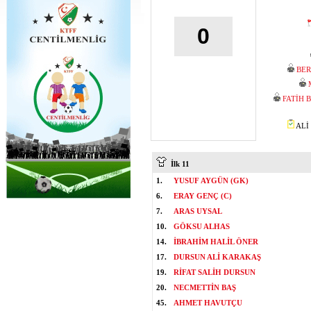
0
BER
FATİH 
ALİ 
İlk 11
1.
YUSUF AYGÜN (GK)
6.
ERAY GENÇ (C)
7.
ARAS UYSAL
10.
GÖKSU ALHAS
14.
İBRAHİM HALİL ÖNER
17.
DURSUN ALİ KARAKAŞ
19.
RİFAT SALİH DURSUN
20.
NECMETTİN BAŞ
45.
AHMET HAVUTÇU