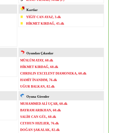
Kartlar
YİĞİT CAN AYAZ, 3.dk
HİKMET KIRDAĞ, 45.dk
Oyundan Çıkanlar
MÜSLÜM ATAY, 60.dk
HİKMET KIRDAĞ, 60.dk
CHRISLIN EXCELENT DIAMONEKA, 60.dk
HAMİT İNANDIM, 76.dk
UĞUR BALKAN, 82.dk
Oyuna Girenler
MUHAMMED ALİ UÇAR, 60.dk
BAYRAM ARIKHAN, 60.dk
SALİH CAN GÜL, 60.dk
CEYHUN HIZLIER, 76.dk
DOĞAN ŞAKALAK, 82.dk