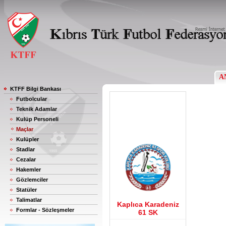
A
KTFF Bilgi Bankası
Futbolcular
Teknik Adamlar
Kulüp Personeli
Maçlar
Kulüpler
Stadlar
Cezalar
Hakemler
Gözlemciler
Statüler
Talimatlar
Kaplıca Karadeniz
Formlar - Sözleşmeler
61 SK