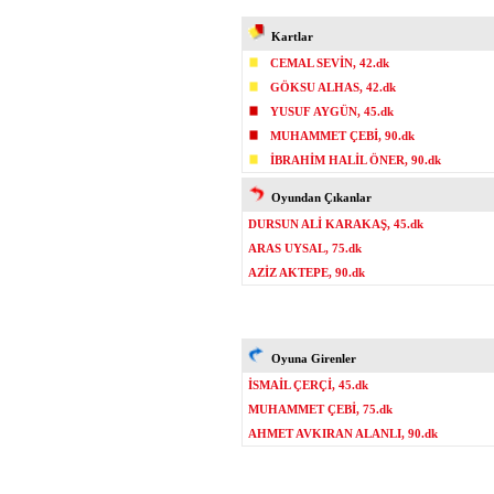
Kartlar
CEMAL SEVİN, 42.dk
GÖKSU ALHAS, 42.dk
YUSUF AYGÜN, 45.dk
MUHAMMET ÇEBİ, 90.dk
İBRAHİM HALİL ÖNER, 90.dk
Oyundan Çıkanlar
DURSUN ALİ KARAKAŞ, 45.dk
ARAS UYSAL, 75.dk
AZİZ AKTEPE, 90.dk
Oyuna Girenler
İSMAİL ÇERÇİ, 45.dk
MUHAMMET ÇEBİ, 75.dk
AHMET AVKIRAN ALANLI, 90.dk