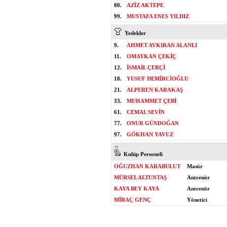
80.
AZİZ AKTEPE
99.
MUSTAFA ENES YILDIZ
Yedekler
9.
AHMET AVKIRAN ALANLI
11.
OMAYKAN ÇEKİÇ
12.
İSMAİL ÇERÇİ
18.
YUSUF DEMİRCİOĞLU
21.
ALPEREN KARAKAŞ
33.
MUHAMMET ÇEBİ
61.
CEMAL SEVİN
77.
ONUR GÜNDOĞAN
97.
GÖKHAN YAVUZ
Kulüp Personeli
OĞUZHAN KARABULUT
Masör
MÜRSEL ALTUNTAŞ
Antrenör
KAYA BEY KAYA
Antrenör
MİRAÇ GENÇ
Yönetici