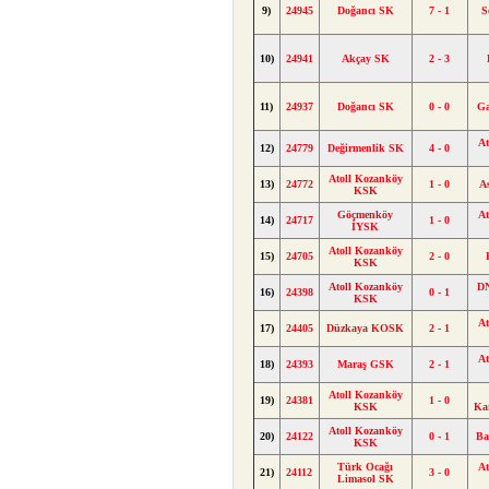
9)
24945
Doğancı SK
7 - 1
S
10)
24941
Akçay SK
2 - 3
11)
24937
Doğancı SK
0 - 0
Ga
At
12)
24779
Değirmenlik SK
4 - 0
Atoll Kozanköy
13)
24772
1 - 0
A
KSK
Göçmenköy
At
14)
24717
1 - 0
İYSK
Atoll Kozanköy
15)
24705
2 - 0
KSK
Atoll Kozanköy
DN
16)
24398
0 - 1
KSK
At
17)
24405
Düzkaya KOSK
2 - 1
At
18)
24393
Maraş GSK
2 - 1
Atoll Kozanköy
19)
24381
1 - 0
KSK
Ka
Atoll Kozanköy
20)
24122
0 - 1
Ba
KSK
Türk Ocağı
At
21)
24112
3 - 0
Limasol SK