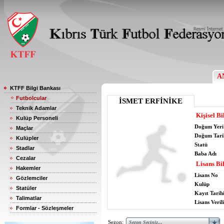
A
KTFF Bilgi Bankası
Futbolcular
İSMET ERFİNİKE
Teknik Adamlar
Kişisel Bi
Kulüp Personeli
Doğum Yeri
Maçlar
Doğum Tari
Kulüpler
Statü
Stadlar
Baba Adı
Cezalar
Lisans Bil
Hakemler
Lisans No
Gözlemciler
Kulüp
Statüler
Kayıt Tarih
Talimatlar
Lisans Verili
Formlar - Sözleşmeler
Sezon: