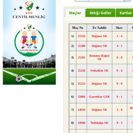
Maçlar
Attığı Goller
Kartlar
Maç No
Ev Sahibi
Skor
1)
25316
Doğancı SK
1 - 4
2)
25300
Doğancı SK
4 - 1
Bostancı Bağcıl
3)
25281
0 - 0
SK
4)
25228
Serhatköy SK
0 - 4
5)
25224
Doğancı SK
0 - 0
6)
25066
Gayretköy GSK
0 - 1
Bo
7)
24950
Doğancı SK
3 - 0
8)
24948
Yedidalga SK
0 - 5