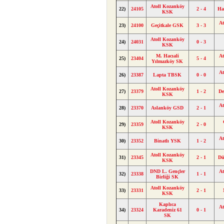
Atoll Kozanköy
22)
24105
2 - 4
Ha
KSK
At
23)
24100
Geçitkale GSK
3 - 3
Atoll Kozanköy
24)
24031
0 - 3
KSK
M. Hacıali
At
25)
23404
5 - 4
Yılmazköy SK
At
26)
23387
Lapta TBSK
0 - 0
Atoll Kozanköy
27)
23379
1 - 2
De
KSK
At
28)
23370
Aslanköy GSD
2 - 1
Atoll Kozanköy
29)
23359
2 - 0
KSK
At
30)
23352
Binatlı YSK
1 - 2
Atoll Kozanköy
31)
23345
2 - 1
D
KSK
DND L. Gençler
At
32)
23338
1 - 1
Birliği SK
Atoll Kozanköy
33)
23331
2 - 1
KSK
Kaplıca
At
34)
23324
Karadeniz 61
0 - 1
SK