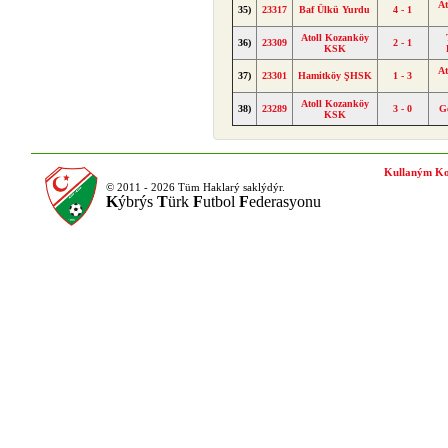
At
35)
23317
Baf Ülkü Yurdu
4 - 1
Atoll Kozanköy
36)
23309
2 - 1
KSK
At
37)
23301
Hamitköy ŞHSK
1 - 3
Atoll Kozanköy
38)
23289
3 - 0
G
KSK
Kullaným Ko
© 2011 - 2026 Tüm Haklarý saklýdýr.
K
ýbrýs
T
ürk
F
utbol
F
ederasyonu