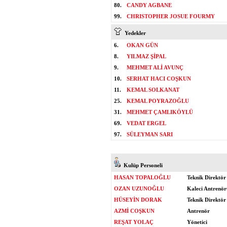
80.
CANDY AGBANE
99.
CHRISTOPHER JOSUE FOURMY
Yedekler
6.
OKAN GÜN
8.
YILMAZ ŞİPAL
9.
MEHMET ALİ AVUNÇ
10.
SERHAT HACI COŞKUN
11.
KEMAL SOLKANAT
25.
KEMAL POYRAZOĞLU
31.
MEHMET ÇAMLIKÖYLÜ
69.
VEDAT ERGEL
97.
SÜLEYMAN SARI
Kulüp Personeli
HASAN TOPALOĞLU
Teknik Direktör
OZAN UZUNOĞLU
Kaleci Antrenör
HÜSEYİN DORAK
Teknik Direktör
AZMİ COŞKUN
Antrenör
REŞAT YOLAÇ
Yönetici