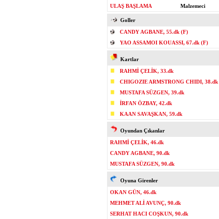
ULAŞ BAŞLAMA
Malzemeci
Goller
CANDY AGBANE, 55.dk (F)
YAO ASSAMOI KOUASSI, 67.dk (F)
Kartlar
RAHMİ ÇELİK, 33.dk
CHIGOZIE ARMSTRONG CHIDI, 38.dk
MUSTAFA SÜZGEN, 39.dk
İRFAN ÖZBAY, 42.dk
KAAN SAVAŞKAN, 59.dk
Oyundan Çıkanlar
RAHMİ ÇELİK, 46.dk
CANDY AGBANE, 90.dk
MUSTAFA SÜZGEN, 90.dk
Oyuna Girenler
OKAN GÜN, 46.dk
MEHMET ALİ AVUNÇ, 90.dk
SERHAT HACI COŞKUN, 90.dk