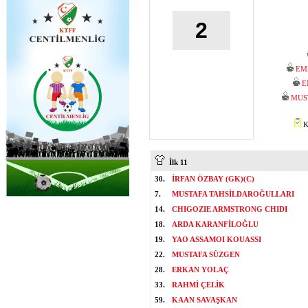
2
EM
E
MUS
K
İlk 11
30.
İRFAN ÖZBAY (GK)(C)
7.
MUSTAFA TAHSİLDAROĞULLARI
14.
CHIGOZIE ARMSTRONG CHIDI
18.
ARDA KARANFİLOĞLU
19.
YAO ASSAMOI KOUASSI
22.
MUSTAFA SÜZGEN
28.
ERKAN YOLAÇ
33.
RAHMİ ÇELİK
59.
KAAN SAVAŞKAN