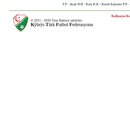
F:F - Ayak H:H - Kafa K:K - Kendi Kalesine P:P - P
Kullaným Ko
© 2011 - 2026 Tüm Haklarý saklýdýr.
K
ýbrýs
T
ürk
F
utbol
F
ederasyonu