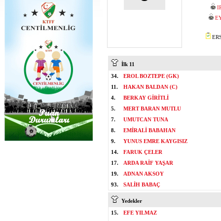
I
E
ERS
İlk 11
34.
EROL BOZTEPE (GK)
11.
HAKAN BALDAN (C)
4.
BERKAY GİRİTLİ
5.
MERT BARAN MUTLU
7.
UMUTCAN TUNA
8.
EMİRALİ BABAHAN
9.
YUNUS EMRE KAYGISIZ
14.
FARUK ÇELER
17.
ARDA RAİF YAŞAR
19.
ADNAN AKSOY
93.
SALİH BABAÇ
Yedekler
15.
EFE YILMAZ