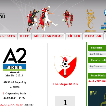
NA SAYFA
KTFF
MİLLİ TAKIMLAR
LİGLER
KUPALAR
Fikstürler
Puan Cetvell
Maç No:
21514
Sezon Planla
2018-2019 Sez
AKSA A2 Süper Lig
Esentepe KSKK
2. Hafta
Göçmenköy Stadı
29.09.2024 - 14:00
1
AZAR ZİHNİ ÖZEN
(Hakem)