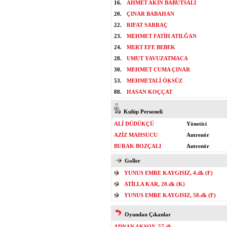
16.
AHMET AKIN BABUTSALI
20.
ÇINAR BABAHAN
22.
RIFAT SARRAÇ
23.
MEHMET FATİH ATILĞAN
24.
MERT EFE BEBEK
28.
UMUT YAVUZATMACA
30.
MEHMET CUMA ÇINAR
53.
MEHMETALİ ÖKSÜZ
88.
HASAN KOÇÇAT
Kulüp Personeli
ALİ DÜDÜKÇÜ
Yönetici
AZİZ MAHSUCU
Antrenör
BURAK BOZÇALI
Antrenör
Goller
YUNUS EMRE KAYGISIZ, 4.dk (F)
ATİLLA KAR, 20.dk (K)
YUNUS EMRE KAYGISIZ, 58.dk (F)
Oyundan Çıkanlar
ADNAN AKSOY, 57.dk