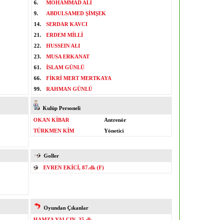
6.
MOHAMMAD ALI
9.
ABDULSAMED ŞİMŞEK
14.
SERDAR KAVCI
21.
ERDEM MİLLİ
22.
HUSSEIN ALI
23.
MUSA ERKANAT
61.
İSLAM GÜNLÜ
66.
FİKRİ MERT MERTKAYA
99.
RAHMAN GÜNLÜ
Kulüp Personeli
OKAN KİBAR
Antrenör
TÜRKMEN KİM
Yönetici
Goller
EVREN EKİCİ, 87.dk (F)
Oyundan Çıkanlar
HAMZA YALÇIN, 35.dk