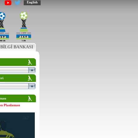
English
BİLGİ BANKASI
eri
ması
on Planlaması