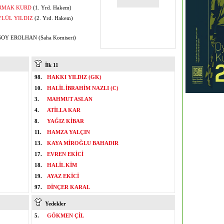
RMAK KURD
(1. Yrd. Hakem)
YLÜL YILDIZ
(2. Yrd. Hakem)
OY EROLHAN (Saha Komiseri)
İlk 11
98.
HAKKI YILDIZ (GK)
10.
HALİL İBRAHİM NAZLI (C)
3.
MAHMUT ASLAN
4.
ATİLLA KAR
8.
YAĞIZ KİBAR
11.
HAMZA YALÇIN
13.
KAYA MİROĞLU BAHADIR
17.
EVREN EKİCİ
18.
HALİL KİM
19.
AYAZ EKİCİ
97.
DİNÇER KARAL
Yedekler
5.
GÖKMEN ÇİL