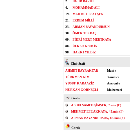
2.
UĞUR BARUT
4.
MOHAMMAD ALI
19.
MAHMUT ESAT ŞEN
21.
ERDEM MİLLİ
23.
ARMAN BAYANDURSUN
30.
ÖMER TEKDAŞ
69.
FİKRİ MERT MERTKAYA
88.
ÜLKER KESKİN
98.
HAKKI YILDIZ
Club Staff
AHMET BAYRAKTAR
Masör
TÜRKMEN KİM
Yönetici
YUSUF KARAAZİZ
Antrenör
HÜRKAN GÖRNEÇLİ
Malzemeci
Goals
ABDULSAMED ŞİMŞEK, 7.min (F)
MEHMET EFE AKKAYA, 45.min (F)
ARMAN BAYANDURSUN, 85.min (F)
Cards