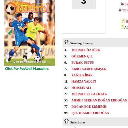
3
E
TEV
S
AL
Starting Line-up
3.
MEHMET ÖZTÜRK
5.
GÖKMEN ÇİL
6.
BURAK ÜSTÜN
7.
ABDULSAMED ŞİMŞEK
8.
YAĞIZ KİBAR
11.
HAMZA YALÇIN
22.
HUSSEIN ALI
27.
MEHMET EFE AKKAYA
55.
AHMET SERHAN DOĞAN ERDOĞAN
77.
DOĞAN EGE ERMEMİŞ
99.
IŞIK HİKMET ERDOĞAN
Substitutes