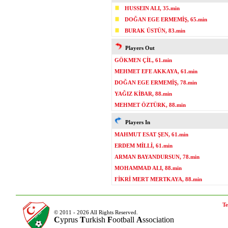
HUSSEIN ALI, 35.min
DOĞAN EGE ERMEMİŞ, 65.min
BURAK ÜSTÜN, 83.min
Players Out
GÖKMEN ÇİL, 61.min
MEHMET EFE AKKAYA, 61.min
DOĞAN EGE ERMEMİŞ, 78.min
YAĞIZ KİBAR, 88.min
MEHMET ÖZTÜRK, 88.min
Players In
MAHMUT ESAT ŞEN, 61.min
ERDEM MİLLİ, 61.min
ARMAN BAYANDURSUN, 78.min
MOHAMMAD ALI, 88.min
FİKRİ MERT MERTKAYA, 88.min
Te
© 2011 - 2026 All Rights Reserved.
C
yprus
T
urkish
F
ootball
A
ssociation