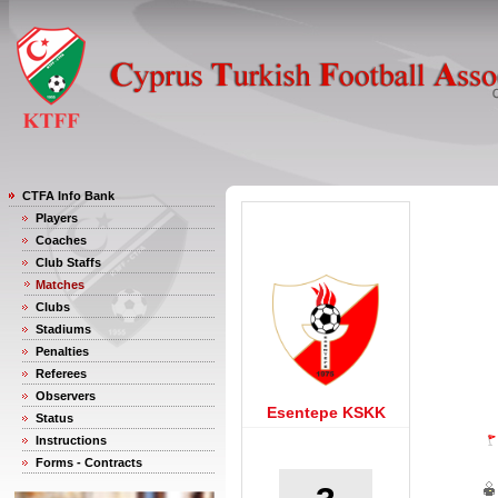
CTFA Info Bank
Players
Coaches
Club Staffs
Matches
Clubs
Stadiums
Penalties
Referees
Observers
Esentepe KSKK
Status
Instructions
Forms - Contracts