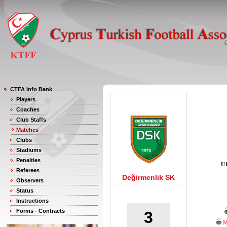
CTFA Info Bank
Players
Coaches
Club Staffs
Matches
Clubs
Stadiums
Penalties
U1
Referees
Değirmenlik SK
Observers
Status
Instructions
Forms - Contracts
3
M