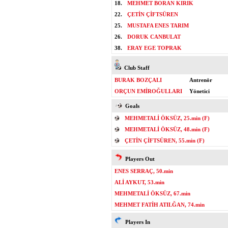
18.
MEHMET BORAN KIRIK
22.
ÇETİN ÇİFTSÜREN
25.
MUSTAFA ENES TARIM
26.
DORUK CANBULAT
38.
ERAY EGE TOPRAK
Club Staff
BURAK BOZÇALI
Antrenör
ORÇUN EMİROĞULLARI
Yönetici
Goals
MEHMETALİ ÖKSÜZ, 25.min (F)
MEHMETALİ ÖKSÜZ, 48.min (F)
ÇETİN ÇİFTSÜREN, 55.min (F)
Players Out
ENES SERRAÇ, 50.min
ALİ AYKUT, 53.min
MEHMETALİ ÖKSÜZ, 67.min
MEHMET FATİH ATILĞAN, 74.min
Players In