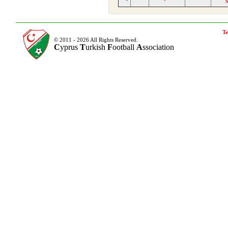
Te
© 2011 - 2026 All Rights Reserved.
C
yprus
T
urkish
F
ootball
A
ssociation