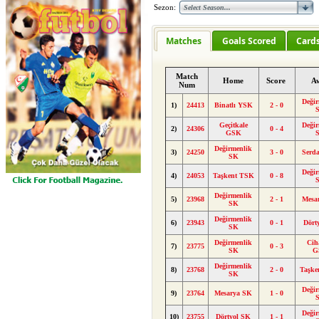
Sezon:
Matches
Goals Scored
Card
Match
Home
Score
A
Num
Değir
1)
24413
Binatlı YSK
2 - 0
Geçitkale
Değir
2)
24306
0 - 4
GSK
Değirmenlik
3)
24250
3 - 0
Serda
SK
Değir
4)
24053
Taşkent TSK
0 - 8
Değirmenlik
5)
23968
2 - 1
Mesa
SK
Değirmenlik
6)
23943
0 - 1
Dört
SK
Değirmenlik
Cih
7)
23775
0 - 3
SK
G
Değirmenlik
8)
23768
2 - 0
Taşke
SK
Değir
9)
23764
Mesarya SK
1 - 0
Değir
10)
23755
Dörtyol SK
1 - 1