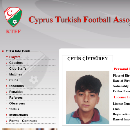
CTFA Info Bank
Players
ÇETİN ÇİFTSÜREN
Coaches
Club Staffs
Personal 
Matches
Place of Bir
Clubs
Date of Bir
Stadiums
Nationality
Father Nam
Penalties
License I
Referees
Observers
License Nu
Club
Status
Registratio
Instructions
Date of Issu
Forms - Contracts