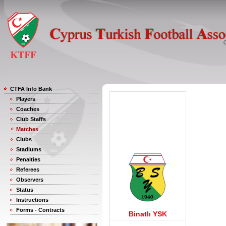
CTFA Info Bank
Players
Coaches
Club Staffs
Matches
Clubs
Stadiums
Penalties
Referees
Observers
Status
Instructions
Forms - Contracts
Binatlı YSK