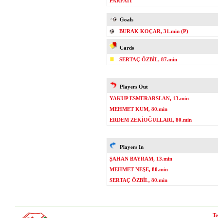
PARFAIT
Goals
BURAK KOÇAR, 31.min (P)
Cards
SERTAÇ ÖZBİL, 87.min
Players Out
YAKUP ESMERARSLAN, 13.min
MEHMET KUM, 80.min
ERDEM ZEKİOĞULLARI, 80.min
Players In
ŞAHAN BAYRAM, 13.min
MEHMET NEŞE, 80.min
SERTAÇ ÖZBİL, 80.min
Te