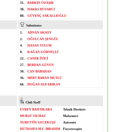
31.
BARKIN ÖZAŞIK
38.
HAKKI DUVARCI
80.
GÜVENÇ SAKALLIOĞLU
Substitutes
1.
ADNAN AKSOY
2.
OĞULCAN ŞENGÜL
4.
HASAN TULUM
8.
KAĞAN GÖRNEÇLİ
22.
CANER İYİCİ
27.
BERDAN GÜVEN
30.
CAN BABAHAN
36.
MERT BARAN MUTLU
66.
DOĞAN ALP ARIKAN
Club Staff
EVREN BAHTIKARA
Teknik Direktör
MURAT YILMAZ
Malzemeci
NURETTİN GECEKUŞU
Antrenör
HUTHAIFA M.F. IBRAHIM
Fizyoterapist