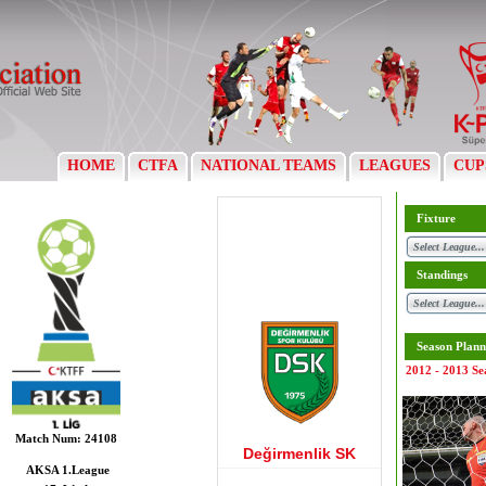
HOME
CTFA
NATIONAL TEAMS
LEAGUES
CUP
Fixture
Standings
Season Plann
2012 - 2013 Se
Match Num:
24108
Değirmenlik SK
AKSA 1.League