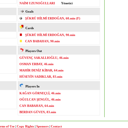
NAİM UZUNOĞULLARI
Yönetici
Goals
ŞÜKRÜ HİLMİ ERDOĞAN, 60.min (F)
Cards
ŞÜKRÜ HİLMİ ERDOĞAN, 90.min
CAN BABAHAN, 90.min
Players Out
GÜVENÇ SAKALLIOĞLU, 46.min
OSMAN ERBAY, 46.min
MAHİR DENİZ KİBAR, 64.min
HÜSEYİN SADIKLAR, 83.min
Players In
KAĞAN GÖRNEÇLİ, 46.min
OĞULCAN ŞENGÜL, 46.min
CAN BABAHAN, 64.min
BERDAN GÜVEN, 83.min
rms of Use
|
Copy Rights
|
Sponsors
|
Contact