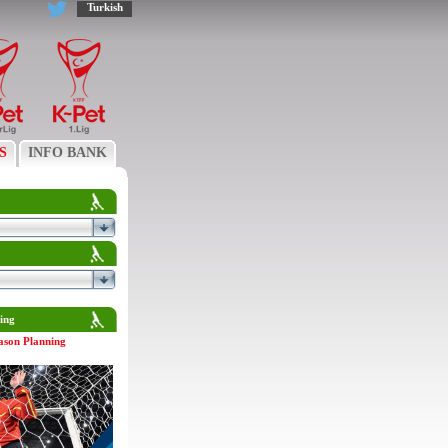
Turkish
S
INFO BANK
ing
ason Planning