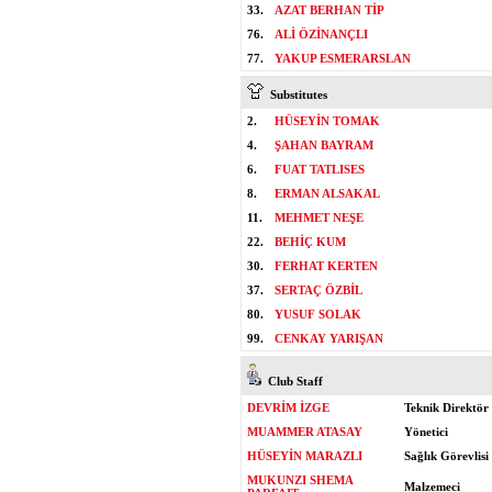
33.
AZAT BERHAN TİP
76.
ALİ ÖZİNANÇLI
77.
YAKUP ESMERARSLAN
Substitutes
2.
HÜSEYİN TOMAK
4.
ŞAHAN BAYRAM
6.
FUAT TATLISES
8.
ERMAN ALSAKAL
11.
MEHMET NEŞE
22.
BEHİÇ KUM
30.
FERHAT KERTEN
37.
SERTAÇ ÖZBİL
80.
YUSUF SOLAK
99.
CENKAY YARIŞAN
Club Staff
DEVRİM İZGE
Teknik Direktör
MUAMMER ATASAY
Yönetici
HÜSEYİN MARAZLI
Sağlık Görevlisi
MUKUNZI SHEMA
Malzemeci