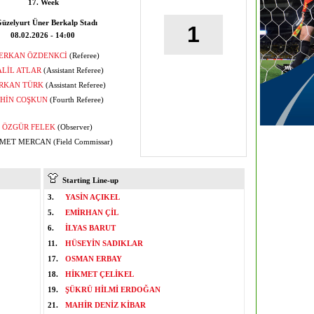
17. Week
üzelyurt Üner Berkalp Stadı
1
08.02.2026 - 14:00
ERKAN ÖZDENKCİ
(Referee)
LİL ATLAR
(Assistant Referee)
RKAN TÜRK
(Assistant Referee)
HİN COŞKUN
(Fourth Referee)
ÖZGÜR FELEK
(Observer)
ET MERCAN (Field Commissar)
Starting Line-up
3.
YASİN AÇIKEL
5.
EMİRHAN ÇİL
6.
İLYAS BARUT
11.
HÜSEYİN SADIKLAR
17.
OSMAN ERBAY
18.
HİKMET ÇELİKEL
19.
ŞÜKRÜ HİLMİ ERDOĞAN
21.
MAHİR DENİZ KİBAR