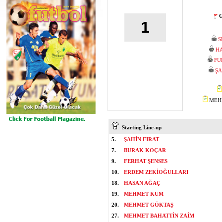
G
1
S
HA
FU
ŞA
MEHM
Starting Line-up
5.
ŞAHİN FIRAT
7.
BURAK KOÇAR
9.
FERHAT ŞENSES
10.
ERDEM ZEKİOĞULLARI
18.
HASAN AĞAÇ
19.
MEHMET KUM
20.
MEHMET GÖKTAŞ
27.
MEHMET BAHATTİN ZAİM