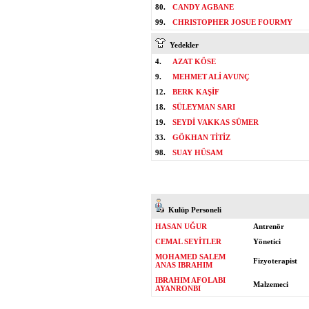
80.
CANDY AGBANE
99.
CHRISTOPHER JOSUE FOURMY
Yedekler
4.
AZAT KÖSE
9.
MEHMET ALİ AVUNÇ
12.
BERK KAŞİF
18.
SÜLEYMAN SARI
19.
SEYDİ VAKKAS SÜMER
33.
GÖKHAN TİTİZ
98.
SUAY HÜSAM
Kulüp Personeli
HASAN UĞUR
Antrenör
CEMAL SEYİTLER
Yönetici
MOHAMED SALEM
Fizyoterapist
ANAS IBRAHIM
IBRAHIM AFOLABI
Malzemeci
AYANRONBI