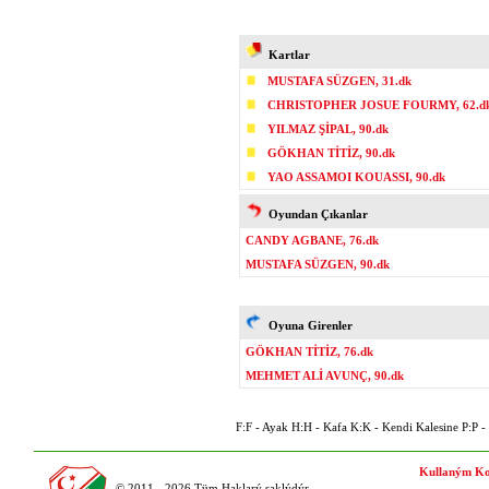
Kartlar
MUSTAFA SÜZGEN, 31.dk
CHRISTOPHER JOSUE FOURMY, 62.d
YILMAZ ŞİPAL, 90.dk
GÖKHAN TİTİZ, 90.dk
YAO ASSAMOI KOUASSI, 90.dk
Oyundan Çıkanlar
CANDY AGBANE, 76.dk
MUSTAFA SÜZGEN, 90.dk
Oyuna Girenler
GÖKHAN TİTİZ, 76.dk
MEHMET ALİ AVUNÇ, 90.dk
F:F - Ayak H:H - Kafa K:K - Kendi Kalesine P:P - P
Kullaným Ko
© 2011 - 2026 Tüm Haklarý saklýdýr.