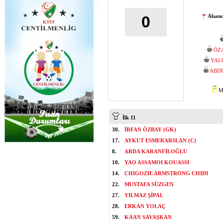
Alsan
0
ÖZ
YAL
ABD
Mİ
İlk 11
30.
İRFAN ÖZBAY (GK)
17.
AYKUT ESMERARSLAN (C)
8.
ARDA KARANFİLOĞLU
10.
YAO ASSAMOI KOUASSI
14.
CHIGOZIE ARMSTRONG CHIDI
22.
MUSTAFA SÜZGEN
27.
YILMAZ ŞİPAL
28.
ERKAN YOLAÇ
59.
KAAN SAVAŞKAN