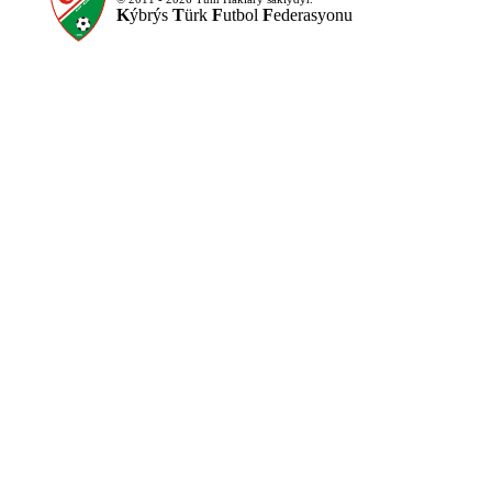
K
ýbrýs
T
ürk
F
utbol
F
ederasyonu