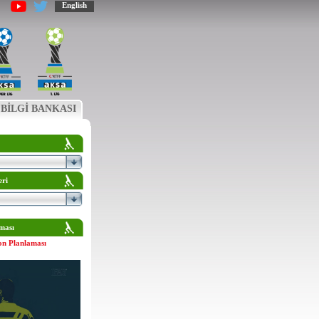
English
BİLGİ BANKASI
eri
ması
on Planlaması