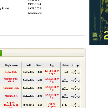
i
:
19/09/2024
ş Tarihi
:
19/09/2024
:
Kondisyoner
Deplasman
Tarih
Saat
Lig
Hafta
Grup
KTFF Süper
A
Lefke TSK
12.09.2025
19:30
Final
Kupa
TAKIM
Mağusa Türk
AKSA Süper
1.
A
20.09.2025
16:30
Gücü
Lig
Hafta
TAKIM
AKSA Süper
2.
A
Cihangir GSK
29.09.2025
19:00
Lig
Hafta
TAKIM
AKSA Süper
13.
A
Mesarya SK
13.12.2025
14:00
Lig
Hafta
TAKIM
Kaplıca
Kıbrıs
A
Karadeniz 61
17.01.2026
13:00
1. Tur
Kupası
TAKIM
SK