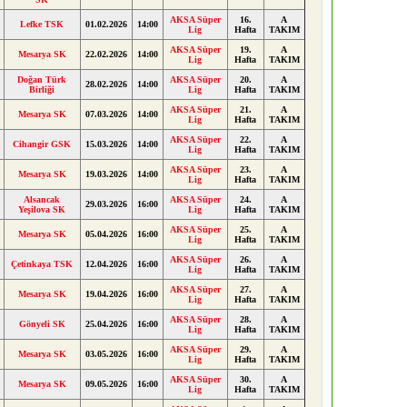
AKSA Süper
16.
A
Lefke TSK
01.02.2026
14:00
Lig
Hafta
TAKIM
AKSA Süper
19.
A
Mesarya SK
22.02.2026
14:00
Lig
Hafta
TAKIM
Doğan Türk
AKSA Süper
20.
A
28.02.2026
14:00
Birliği
Lig
Hafta
TAKIM
AKSA Süper
21.
A
Mesarya SK
07.03.2026
14:00
Lig
Hafta
TAKIM
AKSA Süper
22.
A
Cihangir GSK
15.03.2026
14:00
Lig
Hafta
TAKIM
AKSA Süper
23.
A
Mesarya SK
19.03.2026
14:00
Lig
Hafta
TAKIM
Alsancak
AKSA Süper
24.
A
29.03.2026
16:00
Yeşilova SK
Lig
Hafta
TAKIM
AKSA Süper
25.
A
Mesarya SK
05.04.2026
16:00
Lig
Hafta
TAKIM
AKSA Süper
26.
A
Çetinkaya TSK
12.04.2026
16:00
Lig
Hafta
TAKIM
AKSA Süper
27.
A
Mesarya SK
19.04.2026
16:00
Lig
Hafta
TAKIM
AKSA Süper
28.
A
Gönyeli SK
25.04.2026
16:00
Lig
Hafta
TAKIM
AKSA Süper
29.
A
Mesarya SK
03.05.2026
16:00
Lig
Hafta
TAKIM
AKSA Süper
30.
A
Mesarya SK
09.05.2026
16:00
Lig
Hafta
TAKIM