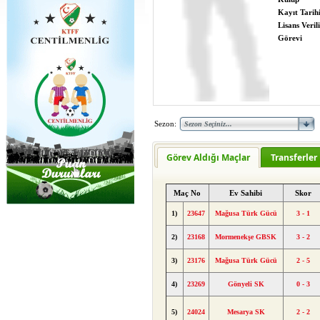
Kayıt Tarih
Lisans Verili
Görevi
Sezon:
Görev Aldığı Maçlar
Transferler
Maç No
Ev Sahibi
Skor
1)
23647
Mağusa Türk Gücü
3 - 1
2)
23168
Mormenekşe GBSK
3 - 2
3)
23176
Mağusa Türk Gücü
2 - 5
4)
23269
Gönyeli SK
0 - 3
5)
24024
Mesarya SK
2 - 2