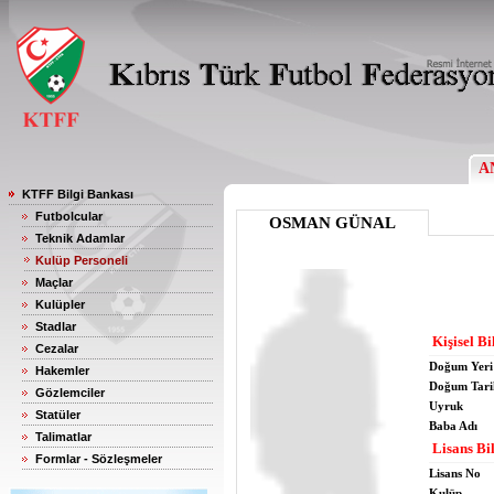
A
KTFF Bilgi Bankası
Futbolcular
OSMAN GÜNAL
Teknik Adamlar
Kulüp Personeli
Maçlar
Kulüpler
Stadlar
Kişisel Bi
Cezalar
Doğum Yeri
Hakemler
Doğum Tari
Gözlemciler
Uyruk
Statüler
Baba Adı
Talimatlar
Lisans Bil
Formlar - Sözleşmeler
Lisans No
Kulüp