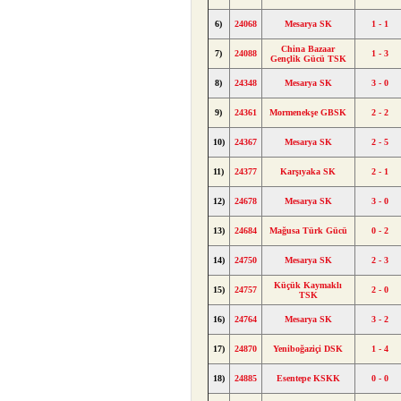
6)
24068
Mesarya SK
1 - 1
China Bazaar
7)
24088
1 - 3
Gençlik Gücü TSK
8)
24348
Mesarya SK
3 - 0
9)
24361
Mormenekşe GBSK
2 - 2
10)
24367
Mesarya SK
2 - 5
11)
24377
Karşıyaka SK
2 - 1
12)
24678
Mesarya SK
3 - 0
13)
24684
Mağusa Türk Gücü
0 - 2
14)
24750
Mesarya SK
2 - 3
Küçük Kaymaklı
15)
24757
2 - 0
TSK
16)
24764
Mesarya SK
3 - 2
17)
24870
Yeniboğaziçi DSK
1 - 4
18)
24885
Esentepe KSKK
0 - 0