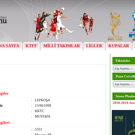
NA SAYFA
KTFF
MİLLİ TAKIMLAR
LİGLER
KUPALAR
Fikstürler
Puan Cetvell
lgiler
Sezon Planla
:
LEFKOŞA
2018-2019 Sez
hi
:
15/06/1999
:
KKTC
:
MUSTAFA
gileri
:
5351
:
Mesarya SK