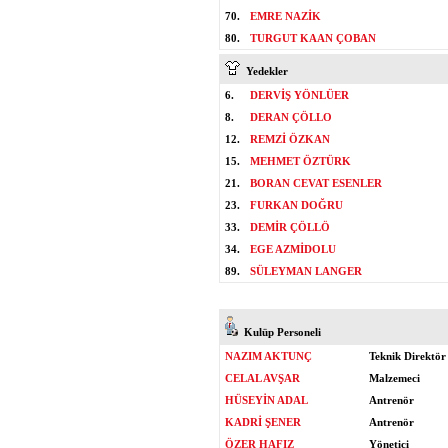
70.
EMRE NAZİK
80.
TURGUT KAAN ÇOBAN
Yedekler
6.
DERVİŞ YÖNLÜER
8.
DERAN ÇÖLLO
12.
REMZİ ÖZKAN
15.
MEHMET ÖZTÜRK
21.
BORAN CEVAT ESENLER
23.
FURKAN DOĞRU
33.
DEMİR ÇÖLLÖ
34.
EGE AZMİDOLU
89.
SÜLEYMAN LANGER
Kulüp Personeli
NAZIM AKTUNÇ
Teknik Direktör
CELAL AVŞAR
Malzemeci
HÜSEYİN ADAL
Antrenör
KADRİ ŞENER
Antrenör
ÖZER HAFIZ
Yönetici