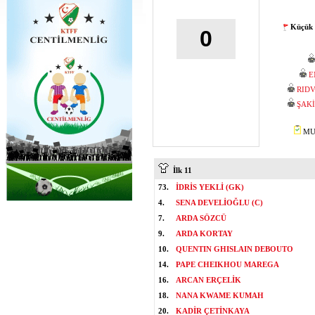
Küçük 
0
E
RID
ŞAK
MUS
İlk 11
73.
İDRİS YEKLİ (GK)
4.
SENA DEVELİOĞLU (C)
7.
ARDA SÖZCÜ
9.
ARDA KORTAY
10.
QUENTIN GHISLAIN DEBOUTO
14.
PAPE CHEIKHOU MAREGA
16.
ARCAN ERÇELİK
18.
NANA KWAME KUMAH
20.
KADİR ÇETİNKAYA