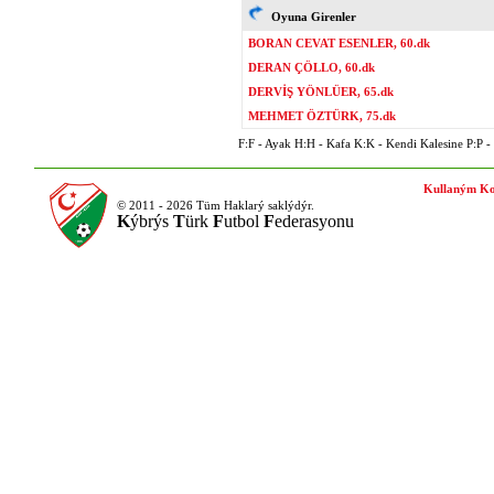
Oyuna Girenler
BORAN CEVAT ESENLER, 60.dk
DERAN ÇÖLLO, 60.dk
DERVİŞ YÖNLÜER, 65.dk
MEHMET ÖZTÜRK, 75.dk
F:F - Ayak H:H - Kafa K:K - Kendi Kalesine P:P - P
Kullaným Ko
© 2011 - 2026 Tüm Haklarý saklýdýr.
K
ýbrýs
T
ürk
F
utbol
F
ederasyonu