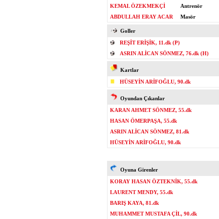
KEMAL ÖZEKMEKÇİ
Antrenör
ABDULLAH ERAY ACAR
Masör
Goller
REŞİT ERİŞİK, 11.dk (P)
ASRIN ALİCAN SÖNMEZ, 76.dk (H)
Kartlar
HÜSEYİN ARİFOĞLU, 90.dk
Oyundan Çıkanlar
KARAN AHMET SÖNMEZ, 55.dk
HASAN ÖMERPAŞA, 55.dk
ASRIN ALİCAN SÖNMEZ, 81.dk
HÜSEYİN ARİFOĞLU, 90.dk
Oyuna Girenler
KORAY HASAN ÖZTEKNİK, 55.dk
LAURENT MENDY, 55.dk
BARIŞ KAYA, 81.dk
MUHAMMET MUSTAFA ÇİL, 90.dk