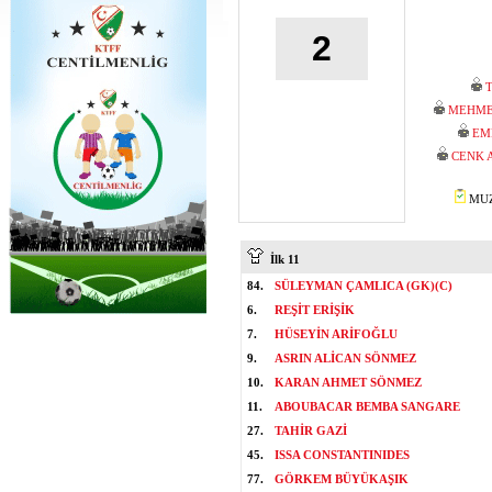
2
MEHME
EM
CENK 
MUZA
İlk 11
84.
SÜLEYMAN ÇAMLICA (GK)(C)
6.
REŞİT ERİŞİK
7.
HÜSEYİN ARİFOĞLU
9.
ASRIN ALİCAN SÖNMEZ
10.
KARAN AHMET SÖNMEZ
11.
ABOUBACAR BEMBA SANGARE
27.
TAHİR GAZİ
45.
ISSA CONSTANTINIDES
77.
GÖRKEM BÜYÜKAŞIK