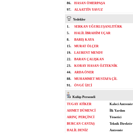
86.
HASAN ÖMERPAŞA
97.
ALAATTİN YAVUZ
Yedekler
1.
SERKAN UĞURLUŞANLITÜRK
5.
HALİL İBRAHİM UÇAR
8.
BARIŞ KAYA
15.
MURAT ÖLÇER
19.
LAURENT MENDY
22.
BARAN ÇALIŞKAN
23.
KORAY HASAN ÖZTEKNİK
44.
ARDA ÖNER
88.
MUHAMMET MUSTAFA ÇİL
91.
ÖVGÜ İZCİ
Kulüp Personeli
TUGAY ATİKER
Kaleci Antrenör
AHMET DÜMENCİ
İlk Yardım
ARINÇ PERÇİNCİ
Yönetici
BURCAN CANTAŞ
Teknik Direktör
HALİL DENİZ
Antrenör