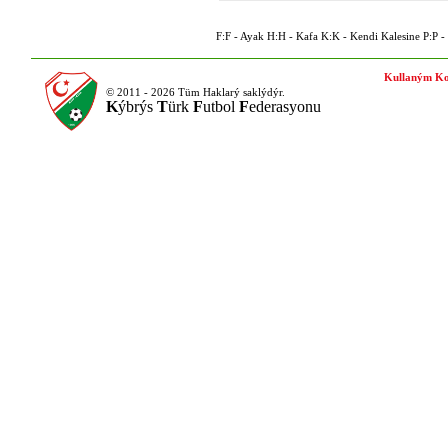
F:F - Ayak H:H - Kafa K:K - Kendi Kalesine P:P - P
Kullaným Ko
© 2011 - 2026 Tüm Haklarý saklýdýr.
K
ýbrýs
T
ürk
F
utbol
F
ederasyonu