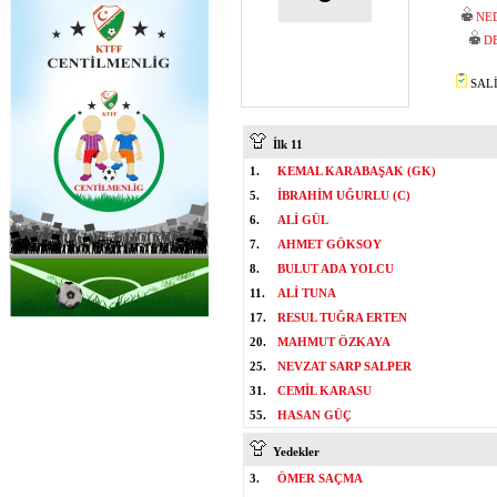
NE
D
SALİ
İlk 11
1.
KEMAL KARABAŞAK (GK)
5.
İBRAHİM UĞURLU (C)
6.
ALİ GÜL
7.
AHMET GÖKSOY
8.
BULUT ADA YOLCU
11.
ALİ TUNA
17.
RESUL TUĞRA ERTEN
20.
MAHMUT ÖZKAYA
25.
NEVZAT SARP SALPER
31.
CEMİL KARASU
55.
HASAN GÜÇ
Yedekler
3.
ÖMER SAÇMA