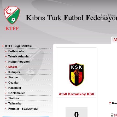
A
KTFF Bilgi Bankası
Futbolcular
Teknik Adamlar
Kulüp Personeli
Maçlar
Kulüpler
Stadlar
Cezalar
Hakemler
Gözlemciler
Atoll Kozanköy KSK
Statüler
Koz
Talimatlar
Formlar - Sözleşmeler
0
N