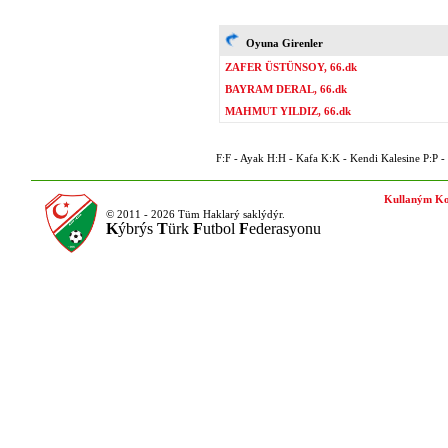
Oyuna Girenler
ZAFER ÜSTÜNSOY, 66.dk
BAYRAM DERAL, 66.dk
MAHMUT YILDIZ, 66.dk
F:F - Ayak H:H - Kafa K:K - Kendi Kalesine P:P - P
Kullaným Ko
© 2011 - 2026 Tüm Haklarý saklýdýr.
K
ýbrýs
T
ürk
F
utbol
F
ederasyonu