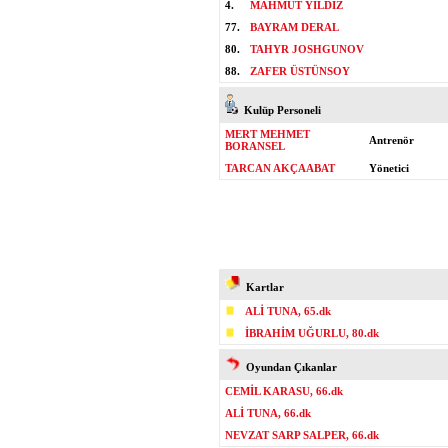
4.
MAHMUT YILDIZ
77.
BAYRAM DERAL
80.
TAHYR JOSHGUNOV
88.
ZAFER ÜSTÜNSOY
Kulüp Personeli
MERT MEHMET
Antrenör
BORANSEL
TARCAN AKÇAABAT
Yönetici
Kartlar
ALİ TUNA, 65.dk
İBRAHİM UĞURLU, 80.dk
Oyundan Çıkanlar
CEMİL KARASU, 66.dk
ALİ TUNA, 66.dk
NEVZAT SARP SALPER, 66.dk