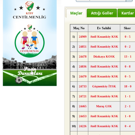
Maçlar
Attığı Goller
Kartlar
Maç No
Ev Sahibi
Skor
1)
24909
Atoll Kozanköy KSK
0 - 5
2)
24851
Atoll Kozanköy KSK
0 - 2
3)
24478
Düzkaya KOSK
13 - 1
4)
24836
Atoll Kozanköy KSK
0 - 8
5)
24470
Atoll Kozanköy KSK
0 - 5
6)
24733
Göçmenköy İYSK
18 - 0
7)
24721
Atoll Kozanköy KSK
1 - 1
8)
24465
Maraş GSK
2 - 1
9)
24453
Atoll Kozanköy KSK
1 - 0
10)
24226
Atoll Kozanköy KSK
0 - 4