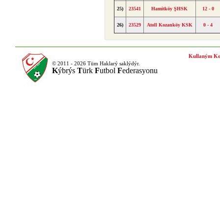
25)
23541
Hamitköy ŞHSK
12 - 0
26)
23529
Atoll Kozanköy KSK
0 - 4
Kullaným Ko
© 2011 - 2026 Tüm Haklarý saklýdýr.
K
ýbrýs
T
ürk
F
utbol
F
ederasyonu