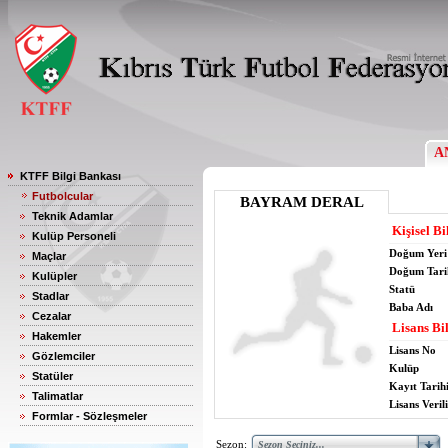
A
KTFF Bilgi Bankası
Futbolcular
BAYRAM DERAL
Teknik Adamlar
Kişisel Bi
Kulüp Personeli
Doğum Yeri
Maçlar
Doğum Tari
Kulüpler
Statü
Stadlar
Baba Adı
Cezalar
Lisans Bil
Hakemler
Lisans No
Gözlemciler
Kulüp
Statüler
Kayıt Tarih
Talimatlar
Lisans Verili
Formlar - Sözleşmeler
Sezon: