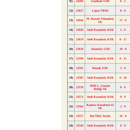
11)
24204
Geçitkale GSK
6 - 2
12)
23627
Lapta TBSK
8 - 0
M. Hacıali Yılmazköy
13)
23644
17 - 0
SK
14)
23636
Atoll Kozanköy KSK
1 - 6
15)
23619
Atoll Kozanköy KSK
0 - 17
16)
23610
Aslanköy GSD
18 - 0
17)
23599
Atoll Kozanköy KSK
0 - 15
18)
23592
Binatlı YSK
2 - 0
19)
23585
Atoll Kozanköy KSK
0 - 10
DND L. Gençler
20)
23578
8 - 0
Birliği SK
21)
23571
Atoll Kozanköy KSK
0 - 9
Kaplıca Karadeniz 61
22)
23564
2 - 0
SK
23)
23557
Baf Ülkü Yurdu
16 - 0
24)
23549
Atoll Kozanköy KSK
0 - 8