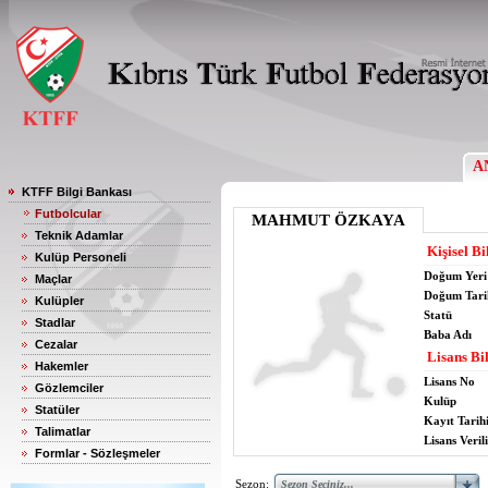
A
KTFF Bilgi Bankası
Futbolcular
MAHMUT ÖZKAYA
Teknik Adamlar
Kişisel Bi
Kulüp Personeli
Doğum Yeri
Maçlar
Doğum Tari
Kulüpler
Statü
Stadlar
Baba Adı
Cezalar
Lisans Bil
Hakemler
Lisans No
Gözlemciler
Kulüp
Statüler
Kayıt Tarih
Talimatlar
Lisans Verili
Formlar - Sözleşmeler
Sezon: