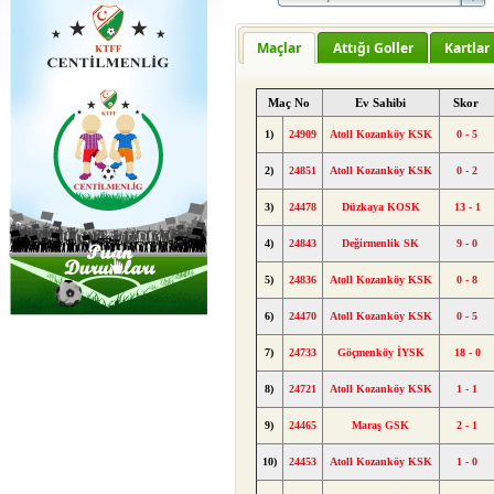
Maçlar
Attığı Goller
Kartlar
Maç No
Ev Sahibi
Skor
1)
24909
Atoll Kozanköy KSK
0 - 5
2)
24851
Atoll Kozanköy KSK
0 - 2
3)
24478
Düzkaya KOSK
13 - 1
4)
24843
Değirmenlik SK
9 - 0
5)
24836
Atoll Kozanköy KSK
0 - 8
6)
24470
Atoll Kozanköy KSK
0 - 5
7)
24733
Göçmenköy İYSK
18 - 0
8)
24721
Atoll Kozanköy KSK
1 - 1
9)
24465
Maraş GSK
2 - 1
10)
24453
Atoll Kozanköy KSK
1 - 0