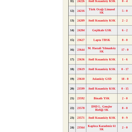
11)
24226
Atoll Kozanköy KSK
0 - 4
Türk Ocağı Limasol
12)
24216
5 - 0
SK
13)
24209
Atoll Kozanköy KSK
2 - 2
14)
24204
Geçitkale GSK
6 - 2
15)
23627
Lapta TBSK
8 - 0
M. Hacıali Yılmazköy
16)
23644
17 - 0
SK
17)
23636
Atoll Kozanköy KSK
1 - 6
18)
23619
Atoll Kozanköy KSK
0 - 17
19)
23610
Aslanköy GSD
18 - 0
20)
23599
Atoll Kozanköy KSK
0 - 15
21)
23592
Binatlı YSK
2 - 0
DND L. Gençler
22)
23578
8 - 0
Birliği SK
23)
23571
Atoll Kozanköy KSK
0 - 9
Kaplıca Karadeniz 61
24)
23564
2 - 0
SK