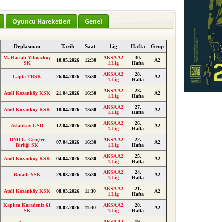
Oyuncu Hareketleri
Genel
Deplasman
Tarih
Saat
Lig
Hafta
Grup
M. Hacıali Yılmazköy
AKSA A2
30.
10.05.2026
12:30
A2
SK
1.Lig
Hafta
AKSA A2
28.
Lapta TBSK
26.04.2026
13:30
A2
1.Lig
Hafta
AKSA A2
23.
Atoll Kozanköy KSK
21.04.2026
16:30
A2
1.Lig
Hafta
AKSA A2
27.
Atoll Kozanköy KSK
18.04.2026
13:30
A2
1.Lig
Hafta
AKSA A2
26.
Aslanköy GSD
12.04.2026
13:30
A2
1.Lig
Hafta
DND L. Gençler
AKSA A2
22.
07.04.2026
16:30
A2
Birliği SK
1.Lig
Hafta
AKSA A2
25.
Atoll Kozanköy KSK
04.04.2026
13:30
A2
1.Lig
Hafta
AKSA A2
24.
Binatlı YSK
29.03.2026
13:30
A2
1.Lig
Hafta
AKSA A2
21.
Atoll Kozanköy KSK
08.03.2026
11:30
A2
1.Lig
Hafta
Kaplıca Karadeniz 61
AKSA A2
20.
28.02.2026
11:30
A2
SK
1.Lig
Hafta
AKSA A2
19.