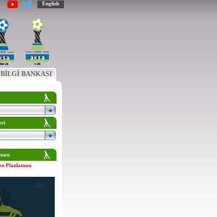
English
BİLGİ BANKASI
eri
ması
on Planlaması