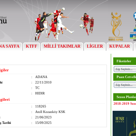
NA SAYFA
KTFF
MİLLİ TAKIMLAR
LİGLER
KUPALAR
Fikstürler
lgiler
:
ADANA
Puan Cetvell
hi
:
22/11/2010
:
TC
:
HIDIR
Sezon Planla
gileri
2018-2019 Sez
:
118265
:
Atoll Kozanköy KSK
i
:
21/06/2023
ş Tarihi
:
15/09/2025