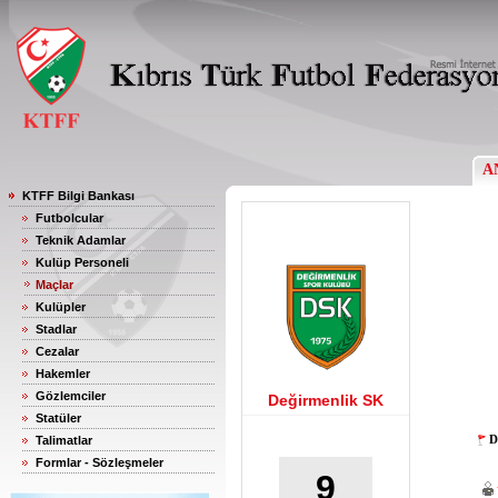
A
KTFF Bilgi Bankası
Futbolcular
Teknik Adamlar
Kulüp Personeli
Maçlar
Kulüpler
Stadlar
Cezalar
Hakemler
Gözlemciler
Değirmenlik SK
Statüler
D
Talimatlar
Formlar - Sözleşmeler
9