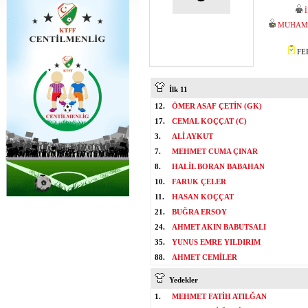
MUHAMM
FER
İlk 11
12.
ÖMER ASAF ÇETİN (GK)
17.
CEMAL KOÇÇAT (C)
3.
ALİ AYKUT
7.
MEHMET CUMA ÇINAR
8.
HALİL BORAN BABAHAN
10.
FARUK ÇELER
11.
HASAN KOÇÇAT
21.
BUĞRA ERSOY
24.
AHMET AKIN BABUTSALI
35.
YUNUS EMRE YILDIRIM
88.
AHMET CEMİLER
Yedekler
1.
MEHMET FATİH ATILĞAN