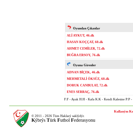
Oyundan Çıkanlar
ALİ AYKUT, 46.dk
HASAN KOÇÇAT, 60.dk
AHMET CEMİLER, 72.dk
BUĞRA ERSOY, 76.dk
Oyuna Girenler
ADNAN BİÇEK, 46.dk
MEHMETALİ ÖKSÜZ, 60.dk
DORUK CANBULAT, 72.dk
ENES SERRAÇ, 76.dk
F:F - Ayak H:H - Kafa K:K - Kendi Kalesine P:P - P
Kullaným Ko
© 2011 - 2026 Tüm Haklarý saklýdýr.
K
ýbrýs
T
ürk
F
utbol
F
ederasyonu