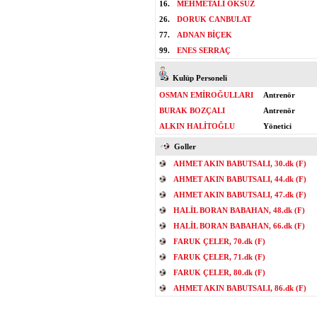
16.
MEHMETALİ ÖKSÜZ
26.
DORUK CANBULAT
77.
ADNAN BİÇEK
99.
ENES SERRAÇ
Kulüp Personeli
OSMAN EMİROĞULLARI
Antrenör
BURAK BOZÇALI
Antrenör
ALKIN HALİTOĞLU
Yönetici
Goller
AHMET AKIN BABUTSALI, 30.dk (F)
AHMET AKIN BABUTSALI, 44.dk (F)
AHMET AKIN BABUTSALI, 47.dk (F)
HALİL BORAN BABAHAN, 48.dk (F)
HALİL BORAN BABAHAN, 66.dk (F)
FARUK ÇELER, 70.dk (F)
FARUK ÇELER, 71.dk (F)
FARUK ÇELER, 80.dk (F)
AHMET AKIN BABUTSALI, 86.dk (F)