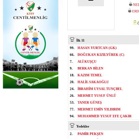
NE
ERD
Ö
İlk 11
99.
HASAN YURTCAN (GK)
66.
DOĞUKAN KIZILYÜREK (C)
7.
ALİ KUŞÇU
9.
BERKAN BİLEN
18.
KAZIM TEMEL
20.
HALİL SAKAOĞLU
24.
İBRAHİM UYSAL TUNÇBEL
26.
MEHMET YUSUF ÜNLÜ
53.
TANER GÜNEŞ
77.
MEHMET EMİN YILDIRIM
94.
MUHAMMED YUSUF EFE ÇAKIR
Yedekler
2.
PAMİR PEKŞEN