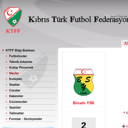
A
KTFF Bilgi Bankası
Futbolcular
Teknik Adamlar
Kulüp Personeli
Maçlar
Kulüpler
Stadlar
Cezalar
Hakemler
Gözlemciler
Binatlı YSK
Statüler
G
Talimatlar
Formlar - Sözleşmeler
2
H