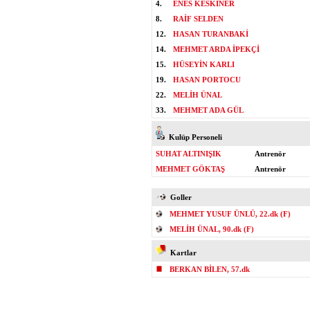
4.
ENES KESKİNER
8.
RAİF SELDEN
12.
HASAN TURANBAKİ
14.
MEHMET ARDA İPEKÇİ
15.
HÜSEYİN KARLI
19.
HASAN PORTOCU
22.
MELİH ÜNAL
33.
MEHMET ADA GÜL
Kulüp Personeli
SUHAT ALTINIŞIK
Antrenör
MEHMET GÖKTAŞ
Antrenör
Goller
MEHMET YUSUF ÜNLÜ, 22.dk (F)
MELİH ÜNAL, 90.dk (F)
Kartlar
BERKAN BİLEN, 57.dk