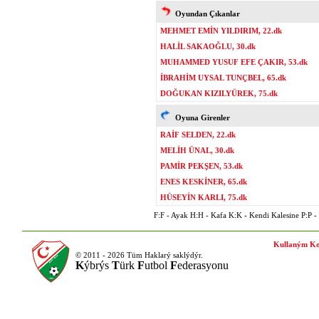
Oyundan Çıkanlar
MEHMET EMİN YILDIRIM, 22.dk
HALİL SAKAOĞLU, 30.dk
MUHAMMED YUSUF EFE ÇAKIR, 53.dk
İBRAHİM UYSAL TUNÇBEL, 65.dk
DOĞUKAN KIZILYÜREK, 75.dk
Oyuna Girenler
RAİF SELDEN, 22.dk
MELİH ÜNAL, 30.dk
PAMİR PEKŞEN, 53.dk
ENES KESKİNER, 65.dk
HÜSEYİN KARLI, 75.dk
F:F - Ayak H:H - Kafa K:K - Kendi Kalesine P:P - P
Kullaným Ko
© 2011 - 2026 Tüm Haklarý saklýdýr.
K
ýbrýs
T
ürk
F
utbol
F
ederasyonu