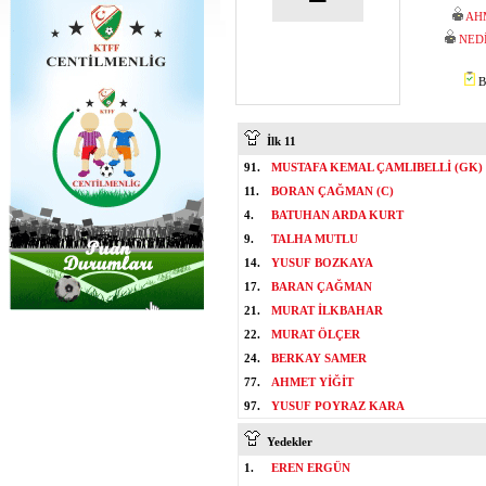
AH
NED
B
İlk 11
91.
MUSTAFA KEMAL ÇAMLIBELLİ (GK)
11.
BORAN ÇAĞMAN (C)
4.
BATUHAN ARDA KURT
9.
TALHA MUTLU
14.
YUSUF BOZKAYA
17.
BARAN ÇAĞMAN
21.
MURAT İLKBAHAR
22.
MURAT ÖLÇER
24.
BERKAY SAMER
77.
AHMET YİĞİT
97.
YUSUF POYRAZ KARA
Yedekler
1.
EREN ERGÜN