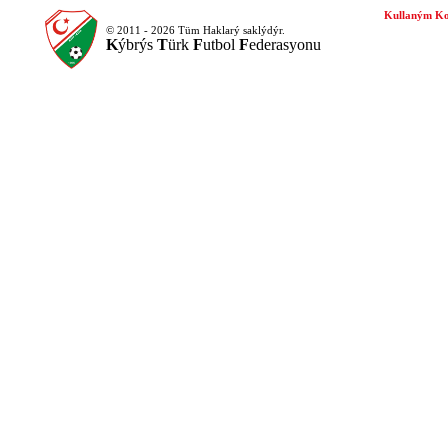
Kullaným Ko
© 2011 - 2026 Tüm Haklarý saklýdýr.
K
ýbrýs
T
ürk
F
utbol
F
ederasyonu