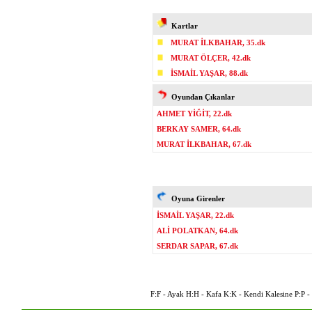
Kartlar
MURAT İLKBAHAR, 35.dk
MURAT ÖLÇER, 42.dk
İSMAİL YAŞAR, 88.dk
Oyundan Çıkanlar
AHMET YİĞİT, 22.dk
BERKAY SAMER, 64.dk
MURAT İLKBAHAR, 67.dk
Oyuna Girenler
İSMAİL YAŞAR, 22.dk
ALİ POLATKAN, 64.dk
SERDAR SAPAR, 67.dk
F:F - Ayak H:H - Kafa K:K - Kendi Kalesine P:P - P