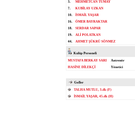
3.
MEHMETCAN TUMAY
7.
KUBİLAY UZKAN
10.
İSMAİL YAŞAR
16.
ÖMER BAYRAKTAR
18.
SERDAR SAPAR
19.
ALİ POLATKAN
44.
AHMET ŞÜKRÜ SÖNMEZ
Kulüp Personeli
MUSTAFA BERKAY SARI
Antrenör
HASİNE DİLEKÇİ
Yönetici
Goller
TALHA MUTLU, 3.dk (F)
İSMAİL YAŞAR, 45.dk (H)