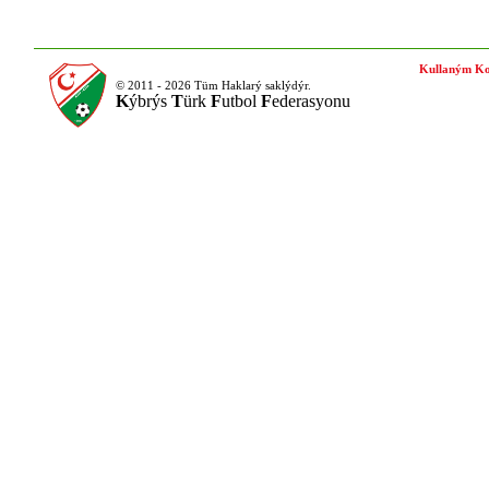
Kullaným Ko
© 2011 - 2026 Tüm Haklarý saklýdýr.
K
ýbrýs
T
ürk
F
utbol
F
ederasyonu