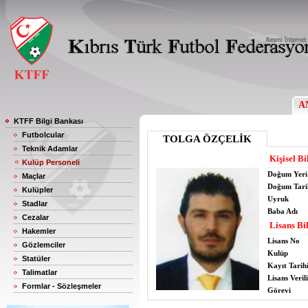
A
KTFF Bilgi Bankası
Futbolcular
TOLGA ÖZÇELİK
Teknik Adamlar
Kişisel Bi
Kulüp Personeli
Doğum Yeri
Maçlar
Doğum Tari
Kulüpler
Uyruk
Stadlar
Baba Adı
Cezalar
Lisans Bil
Hakemler
Lisans No
Gözlemciler
Kulüp
Statüler
Kayıt Tarih
Talimatlar
Lisans Verili
Formlar - Sözleşmeler
Görevi