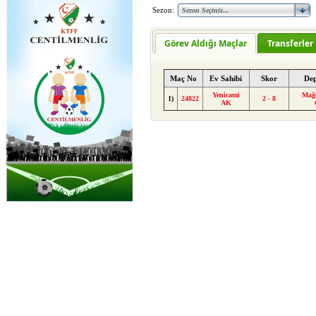
Sezon:
Görev Aldığı Maçlar
Transferler
Maç No
Ev Sahibi
Skor
De
Yenicami
Mağ
1)
24822
2 - 8
AK