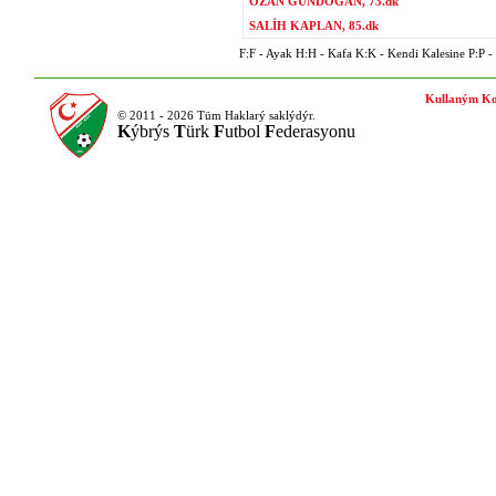
OZAN GÜNDOĞAN, 73.dk
SALİH KAPLAN, 85.dk
F:F - Ayak H:H - Kafa K:K - Kendi Kalesine P:P - P
Kullaným Ko
© 2011 - 2026 Tüm Haklarý saklýdýr.
K
ýbrýs
T
ürk
F
utbol
F
ederasyonu