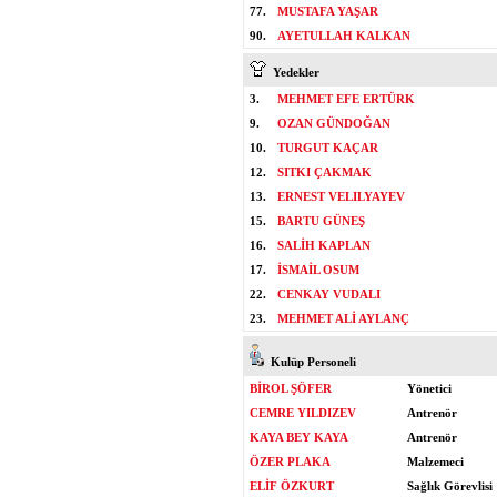
77.
MUSTAFA YAŞAR
90.
AYETULLAH KALKAN
Yedekler
3.
MEHMET EFE ERTÜRK
9.
OZAN GÜNDOĞAN
10.
TURGUT KAÇAR
12.
SITKI ÇAKMAK
13.
ERNEST VELILYAYEV
15.
BARTU GÜNEŞ
16.
SALİH KAPLAN
17.
İSMAİL OSUM
22.
CENKAY VUDALI
23.
MEHMET ALİ AYLANÇ
Kulüp Personeli
BİROL ŞÖFER
Yönetici
CEMRE YILDIZEV
Antrenör
KAYA BEY KAYA
Antrenör
ÖZER PLAKA
Malzemeci
ELİF ÖZKURT
Sağlık Görevlisi