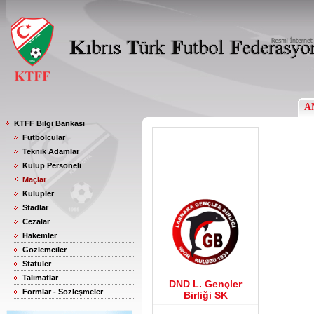
A
KTFF Bilgi Bankası
Futbolcular
Teknik Adamlar
Kulüp Personeli
Maçlar
Kulüpler
Stadlar
Cezalar
Hakemler
Gözlemciler
Statüler
Talimatlar
DND L. Gençler
Formlar - Sözleşmeler
Birliği SK