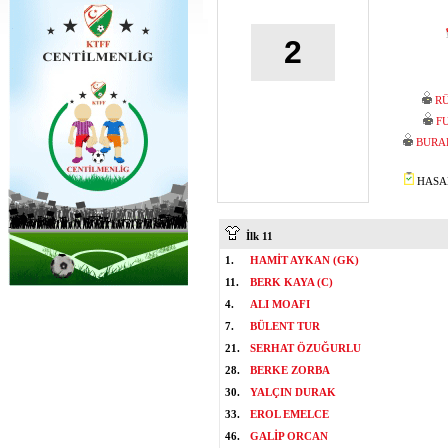
2
R
F
BURA
HASAN
İlk 11
1.
HAMİT AYKAN (GK)
11.
BERK KAYA (C)
4.
ALI MOAFI
7.
BÜLENT TUR
21.
SERHAT ÖZUĞURLU
28.
BERKE ZORBA
30.
YALÇIN DURAK
33.
EROL EMELCE
46.
GALİP ORCAN