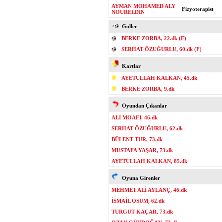
AYMAN MOHAMED ALY
Fizyoterapist
NOURELDIN
Goller
BERKE ZORBA, 22.dk (F)
SERHAT ÖZUĞURLU, 60.dk (F)
Kartlar
AYETULLAH KALKAN, 45.dk
BERKE ZORBA, 9.dk
Oyundan Çıkanlar
ALI MOAFI, 46.dk
SERHAT ÖZUĞURLU, 62.dk
BÜLENT TUR, 73.dk
MUSTAFA YAŞAR, 73.dk
AYETULLAH KALKAN, 85.dk
Oyuna Girenler
MEHMET ALİ AYLANÇ, 46.dk
İSMAİL OSUM, 62.dk
TURGUT KAÇAR, 73.dk