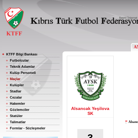
A
KTFF Bilgi Bankası
Futbolcular
Teknik Adamlar
Kulüp Personeli
Maçlar
Kulüpler
Stadlar
Cezalar
Hakemler
Alsancak Yeşilova
Gözlemciler
SK
Statüler
Alsan
Talimatlar
Formlar - Sözleşmeler
3