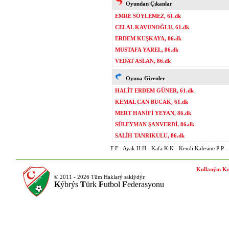
Oyundan Çıkanlar
EMRE SÖYLEMEZ, 61.dk
CELAL KAVUNOĞLU, 61.dk
ERDEM KUŞKAYA, 86.dk
MUSTAFA YAREL, 86.dk
VEDAT ASLAN, 86.dk
Oyuna Girenler
HALİT ERDEM GÜNER, 61.dk
KEMAL CAN BUCAK, 61.dk
MERT HANİFİ YEYAN, 86.dk
SÜLEYMAN ŞANVERDİ, 86.dk
SALİH TANRIKULU, 86.dk
F:F - Ayak H:H - Kafa K:K - Kendi Kalesine P:P - P
Kullaným Ko
© 2011 - 2026 Tüm Haklarý saklýdýr.
K
ýbrýs
T
ürk
F
utbol
F
ederasyonu