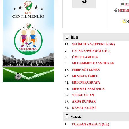
ÖZ
MEHME
Mİ
İlk 11
13.
SALİM TUNA CEVENLİ (GK)
7.
CELAL KAVUNOĞLU (C)
6.
ÖMER ÇAMLICA
8.
MUHAMMET KAAN TURAN
17.
EMRE SÖYLEMEZ
22.
MUSTAFA YAREL
42.
ERDEM KUŞKAYA
43.
MEHMET BAKİ SALK
66.
VEDAT ASLAN
77.
ARDA DÜNDAR
80.
KEMAL KURİŞİ
Yedekler
1.
FURKAN ZORKUN (GK)