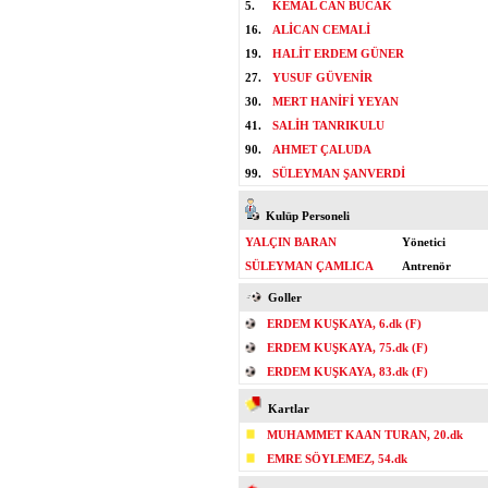
5.
KEMAL CAN BUCAK
16.
ALİCAN CEMALİ
19.
HALİT ERDEM GÜNER
27.
YUSUF GÜVENİR
30.
MERT HANİFİ YEYAN
41.
SALİH TANRIKULU
90.
AHMET ÇALUDA
99.
SÜLEYMAN ŞANVERDİ
Kulüp Personeli
YALÇIN BARAN
Yönetici
SÜLEYMAN ÇAMLICA
Antrenör
Goller
ERDEM KUŞKAYA, 6.dk (F)
ERDEM KUŞKAYA, 75.dk (F)
ERDEM KUŞKAYA, 83.dk (F)
Kartlar
MUHAMMET KAAN TURAN, 20.dk
EMRE SÖYLEMEZ, 54.dk