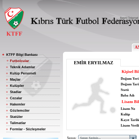
A
KTFF Bilgi Bankası
Futbolcular
EMİR ERYILMAZ
Teknik Adamlar
Kişisel Bi
Kulüp Personeli
Doğum Yeri
Maçlar
Doğum Tari
Kulüpler
Statü
Stadlar
Baba Adı
Cezalar
Lisans Bil
Hakemler
Lisans No
Gözlemciler
Kulüp
Statüler
Kayıt Tarih
Talimatlar
Lisans Verili
Formlar - Sözleşmeler
Sezon: