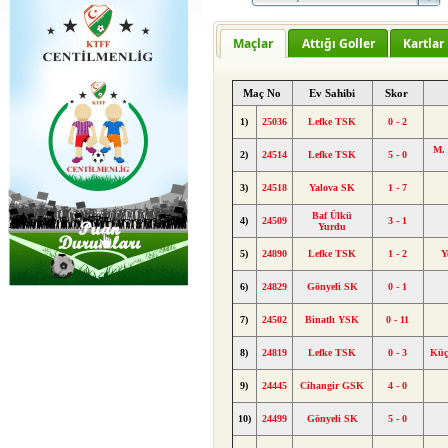
Maçlar
Attığı Goller
Kartlar
Maç No
Ev Sahibi
Skor
1)
25036
Lefke TSK
0 - 2
M. 
2)
24514
Lefke TSK
5 - 0
3)
24518
Yalova SK
1 - 7
Baf Ülkü
4)
24509
3 - 1
Yurdu
5)
24890
Lefke TSK
1 - 2
Y
6)
24829
Gönyeli SK
0 - 1
7)
24502
Binatlı YSK
0 - 11
8)
24819
Lefke TSK
0 - 3
Küç
9)
24445
Cihangir GSK
4 - 0
10)
24499
Gönyeli SK
5 - 0