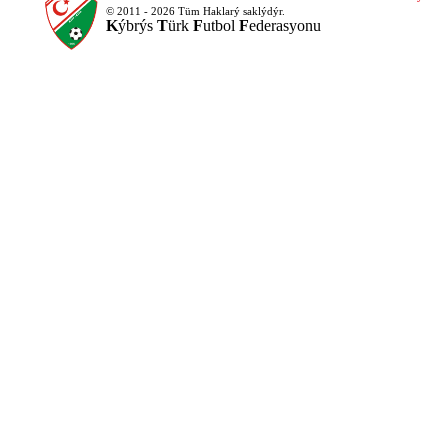
© 2011 - 2026 Tüm Haklarý saklýdýr.
K
ýbrýs
T
ürk
F
utbol
F
ederasyonu