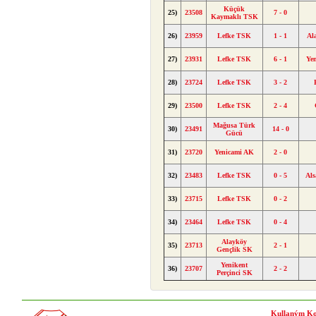
Küçük
25)
23508
7 - 0
Kaymaklı TSK
26)
23959
Lefke TSK
1 - 1
Al
27)
23931
Lefke TSK
6 - 1
Ye
28)
23724
Lefke TSK
3 - 2
29)
23500
Lefke TSK
2 - 4
Mağusa Türk
30)
23491
14 - 0
Gücü
31)
23720
Yenicami AK
2 - 0
32)
23483
Lefke TSK
0 - 5
Als
33)
23715
Lefke TSK
0 - 2
34)
23464
Lefke TSK
0 - 4
Alayköy
35)
23713
2 - 1
Gençlik SK
Yenikent
36)
23707
2 - 2
Perçinci SK
Kullaným Ko