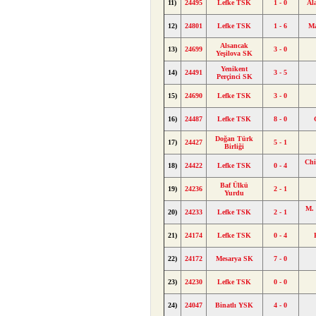
11)
24495
Lefke TSK
1 - 0
Al
12)
24801
Lefke TSK
1 - 6
Ma
Alsancak
13)
24699
3 - 0
Yeşilova SK
Yenikent
14)
24491
3 - 5
Perçinci SK
15)
24690
Lefke TSK
3 - 0
16)
24487
Lefke TSK
8 - 0
Doğan Türk
17)
24427
5 - 1
Birliği
Chi
18)
24422
Lefke TSK
0 - 4
Baf Ülkü
19)
24236
2 - 1
Yurdu
M. 
20)
24233
Lefke TSK
2 - 1
21)
24174
Lefke TSK
0 - 4
22)
24172
Mesarya SK
7 - 0
23)
24230
Lefke TSK
0 - 0
24)
24047
Binatlı YSK
4 - 0