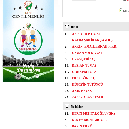
MUZA
İlk 11
1.
AYDIN TİLKİ (GK)
9.
KAYRA ŞAKİR AKÇAM (C)
2.
ARKIN İSMAİL EMRAH FİKRİ
4.
OSMAN SOLKANAT
8.
URAS ÇERİBAŞI
10.
DESTAN TÜMAY
11.
GÖRKEM TOPAL
17.
EREN BÖREKÇİ
20.
HÜSEYİN TÜTÜNCÜ
22.
AKIN BEYAZ
23.
ZAFER ALAS KESER
Yedekler
12.
DERİN MUHTAROĞLU (GK)
3.
KUZEY MUHTAROĞLU
5.
BARIN ERKÖK