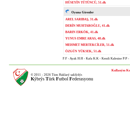
HÜSEYİN TÜTÜNCÜ, 51.dk
Oyuna Girenler
AREL SARIBAŞ, 31.dk
DERİN MUHTAROĞLU, 41.dk
BARIN ERKÖK, 41.dk
YUNUS EMRE ARAS, 48.dk
MEHMET MERTEKCİLER, 51.dk
ÖZGÜN YÜKSEK, 51.dk
F:F - Ayak H:H - Kafa K:K - Kendi Kalesine P:P - P
Kullaným Ko
© 2011 - 2026 Tüm Haklarý saklýdýr.
K
ýbrýs
T
ürk
F
utbol
F
ederasyonu