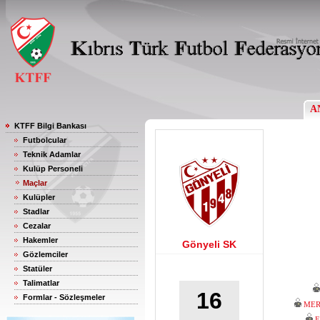
A
KTFF Bilgi Bankası
Futbolcular
Teknik Adamlar
Kulüp Personeli
Maçlar
Kulüpler
Stadlar
Cezalar
Hakemler
Gönyeli SK
Gözlemciler
Statüler
Talimatlar
16
Formlar - Sözleşmeler
MER
E