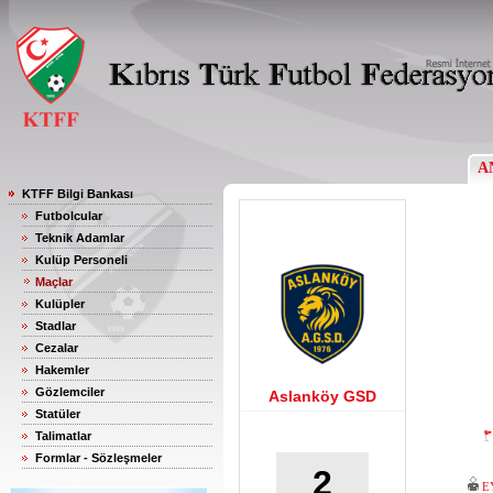
A
KTFF Bilgi Bankası
Futbolcular
Teknik Adamlar
Kulüp Personeli
Maçlar
Kulüpler
Stadlar
Cezalar
Hakemler
Gözlemciler
Aslanköy GSD
Statüler
Talimatlar
Formlar - Sözleşmeler
2
E