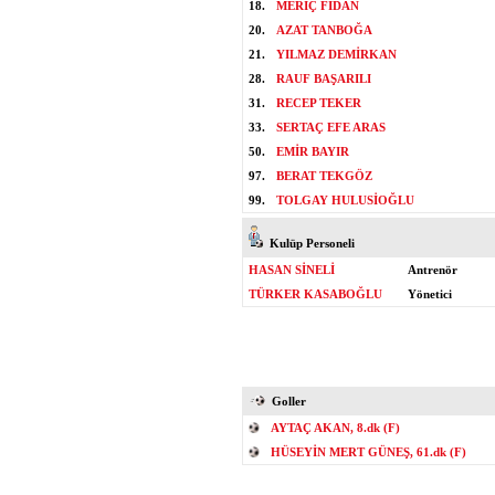
18.
MERİÇ FİDAN
20.
AZAT TANBOĞA
21.
YILMAZ DEMİRKAN
28.
RAUF BAŞARILI
31.
RECEP TEKER
33.
SERTAÇ EFE ARAS
50.
EMİR BAYIR
97.
BERAT TEKGÖZ
99.
TOLGAY HULUSİOĞLU
Kulüp Personeli
HASAN SİNELİ
Antrenör
TÜRKER KASABOĞLU
Yönetici
Goller
AYTAÇ AKAN, 8.dk (F)
HÜSEYİN MERT GÜNEŞ, 61.dk (F)