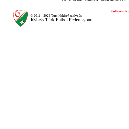
Kullaným Ko
© 2011 - 2026 Tüm Haklarý saklýdýr.
K
ýbrýs
T
ürk
F
utbol
F
ederasyonu