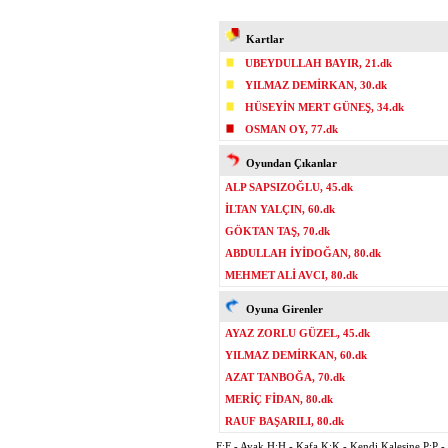
Kartlar
UBEYDULLAH BAYIR, 21.dk
YILMAZ DEMİRKAN, 30.dk
HÜSEYİN MERT GÜNEŞ, 34.dk
OSMAN OY, 77.dk
Oyundan Çıkanlar
ALP SAPSIZOĞLU, 45.dk
İLTAN YALÇIN, 60.dk
GÖKTAN TAŞ, 70.dk
ABDULLAH İYİDOĞAN, 80.dk
MEHMET ALİ AVCI, 80.dk
Oyuna Girenler
AYAZ ZORLU GÜZEL, 45.dk
YILMAZ DEMİRKAN, 60.dk
AZAT TANBOĞA, 70.dk
MERİÇ FİDAN, 80.dk
RAUF BAŞARILI, 80.dk
F:F - Ayak H:H - Kafa K:K - Kendi Kalesine P:P - P