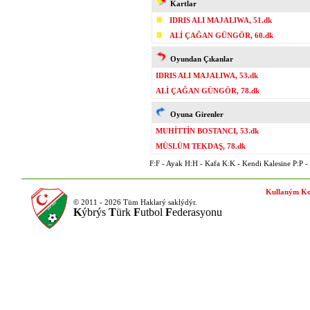
Kartlar
IDRIS ALI MAJALIWA, 51.dk
ALİ ÇAĞAN GÜNGÖR, 60.dk
Oyundan Çıkanlar
IDRIS ALI MAJALIWA, 53.dk
ALİ ÇAĞAN GÜNGÖR, 78.dk
Oyuna Girenler
MUHİTTİN BOSTANCI, 53.dk
MÜSLÜM TEKDAŞ, 78.dk
F:F - Ayak H:H - Kafa K:K - Kendi Kalesine P:P - P
Kullaným Ko
© 2011 - 2026 Tüm Haklarý saklýdýr.
K
ýbrýs
T
ürk
F
utbol
F
ederasyonu