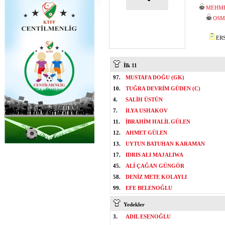
MEHME
OSM
ERS
İlk 11
97.
MUSTAFA DOĞU (GK)
10.
TUĞRA DEVRİM GÜDEN (C)
4.
SALİH ÜSTÜN
7.
ILYA USHAKOV
11.
İBRAHİM HALİL GÜLEN
12.
AHMET GÜLEN
13.
UYTUN BATUHAN KARAMAN
17.
IDRIS ALI MAJALIWA
45.
ALİ ÇAĞAN GÜNGÖR
58.
DENİZ METE KOLAYLI
99.
EFE BELENOĞLU
Yedekler
3.
ADIL ESENOĞLU