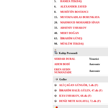
5.
HAMZA TEKDAŞ
6.
ALEXANDER ZAYED
8.
MUHİTTİN BOSTANCI
15.
MUSTAFA ADLAS BURUNKAYA
20.
MAHMOUD MOHAMED SİNAN
33.
ARSENIY USHAKOV
40.
MERT DOĞAN
63.
İBRAHİM GÜNEŞ
98.
MÜSLÜM TEKDAŞ
Kulüp Personeli
SERDAR DURAL
Yönetici
ADEM BODİ
Antrenör
EREN AYDIN
Antrenör
NUMANZADE
Goller
ALİ ÇAĞAN GÜNGÖR, 5.dk (F)
İBRAHİM HALİL GÜLEN, 47.dk (F)
ILYA USHAKOV, 68.dk (F)
DENİZ METE KOLAYLI, 72.dk (F)