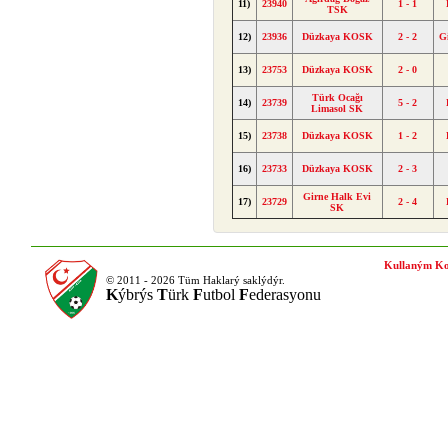
11)
23940
1 - 1
TSK
12)
23936
Düzkaya KOSK
2 - 2
G
13)
23753
Düzkaya KOSK
2 - 0
Türk Ocağı
14)
23739
5 - 2
Limasol SK
15)
23738
Düzkaya KOSK
1 - 2
16)
23733
Düzkaya KOSK
2 - 3
Girne Halk Evi
17)
23729
2 - 4
SK
Kullaným Ko
© 2011 - 2026 Tüm Haklarý saklýdýr.
K
ýbrýs
T
ürk
F
utbol
F
ederasyonu