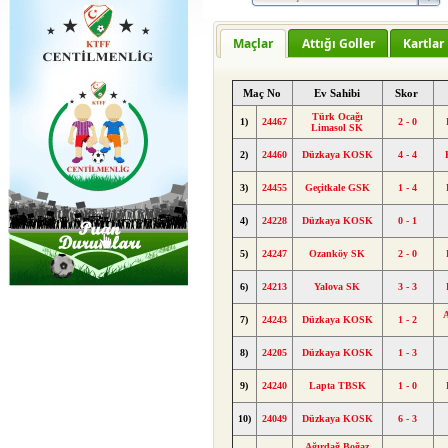
Maçlar
Attığı Goller
Kartlar
Maç No
Ev Sahibi
Skor
Türk Ocağı
1)
24467
2 - 0
Limasol SK
2)
24460
Düzkaya KOSK
4 - 4
3)
24455
Geçitkale GSK
1 - 4
4)
24228
Düzkaya KOSK
0 - 1
5)
24247
Ozanköy SK
2 - 0
6)
24213
Yalova SK
3 - 3
A
7)
24243
Düzkaya KOSK
1 - 2
8)
24205
Düzkaya KOSK
1 - 3
9)
24240
Lapta TBSK
1 - 0
10)
24049
Düzkaya KOSK
6 - 3
Ağırdağ Boğaz