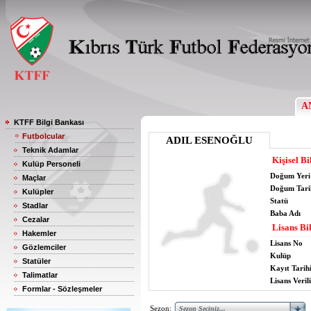
A
KTFF Bilgi Bankası
Futbolcular
ADIL ESENOĞLU
Teknik Adamlar
Kişisel Bi
Kulüp Personeli
Doğum Yeri
Maçlar
Doğum Tari
Kulüpler
Statü
Stadlar
Baba Adı
Cezalar
Lisans Bil
Hakemler
Lisans No
Gözlemciler
Kulüp
Statüler
Kayıt Tarih
Talimatlar
Lisans Verili
Formlar - Sözleşmeler
Sezon: