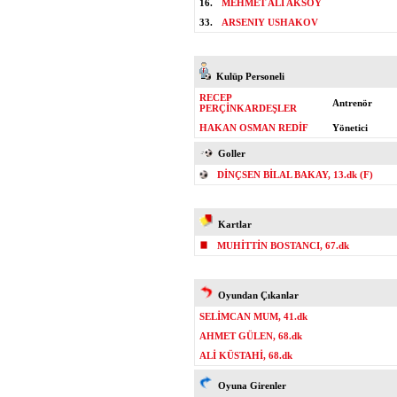
16.
MEHMET ALİ AKSOY
33.
ARSENIY USHAKOV
Kulüp Personeli
RECEP
Antrenör
PERÇİNKARDEŞLER
HAKAN OSMAN REDİF
Yönetici
Goller
DİNÇSEN BİLAL BAKAY, 13.dk (F)
Kartlar
MUHİTTİN BOSTANCI, 67.dk
Oyundan Çıkanlar
SELİMCAN MUM, 41.dk
AHMET GÜLEN, 68.dk
ALİ KÜSTAHİ, 68.dk
Oyuna Girenler