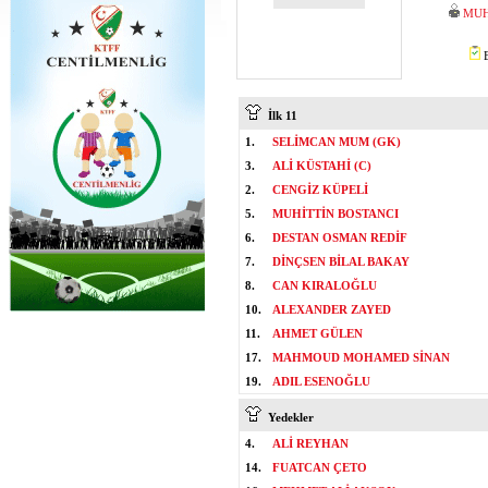
MUH
B
İlk 11
1.
SELİMCAN MUM (GK)
3.
ALİ KÜSTAHİ (C)
2.
CENGİZ KÜPELİ
5.
MUHİTTİN BOSTANCI
6.
DESTAN OSMAN REDİF
7.
DİNÇSEN BİLAL BAKAY
8.
CAN KIRALOĞLU
10.
ALEXANDER ZAYED
11.
AHMET GÜLEN
17.
MAHMOUD MOHAMED SİNAN
19.
ADIL ESENOĞLU
Yedekler
4.
ALİ REYHAN
14.
FUATCAN ÇETO