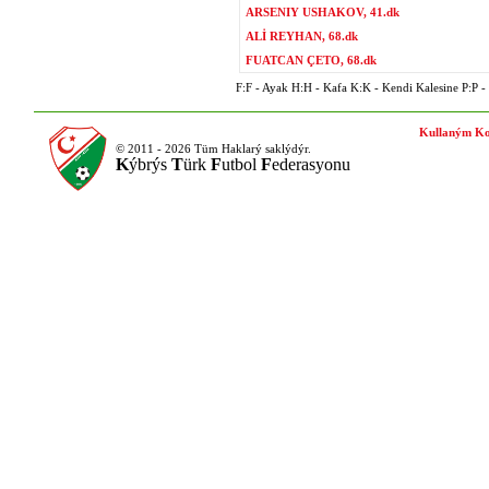
ARSENIY USHAKOV, 41.dk
ALİ REYHAN, 68.dk
FUATCAN ÇETO, 68.dk
F:F - Ayak H:H - Kafa K:K - Kendi Kalesine P:P - P
Kullaným Ko
© 2011 - 2026 Tüm Haklarý saklýdýr.
K
ýbrýs
T
ürk
F
utbol
F
ederasyonu