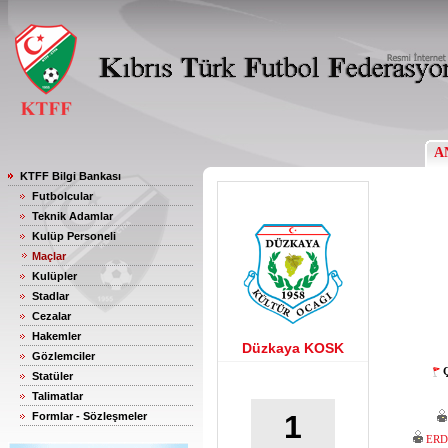
A
KTFF Bilgi Bankası
Futbolcular
Teknik Adamlar
Kulüp Personeli
Maçlar
Kulüpler
Stadlar
Cezalar
Hakemler
Düzkaya KOSK
Gözlemciler
Ç
Statüler
Talimatlar
1
Formlar - Sözleşmeler
ERD