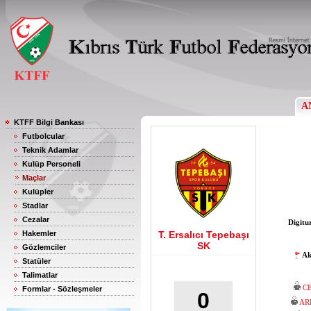
A
KTFF Bilgi Bankası
Futbolcular
Teknik Adamlar
Kulüp Personeli
Maçlar
Kulüpler
Stadlar
Cezalar
Digitu
Hakemler
T. Ersalıcı Tepebaşı
SK
Gözlemciler
Ak
Statüler
Talimatlar
C
Formlar - Sözleşmeler
0
AR