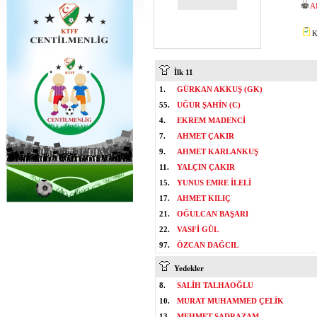
A
K
İlk 11
1.
GÜRKAN AKKUŞ (GK)
55.
UĞUR ŞAHİN (C)
4.
EKREM MADENCİ
7.
AHMET ÇAKIR
9.
AHMET KARLANKUŞ
11.
YALÇIN ÇAKIR
15.
YUNUS EMRE İLELİ
17.
AHMET KILIÇ
21.
OĞULCAN BAŞARI
22.
VASFİ GÜL
97.
ÖZCAN DAĞCIL
Yedekler
8.
SALİH TALHAOĞLU
10.
MURAT MUHAMMED ÇELİK
13.
MEHMET SADRAZAM