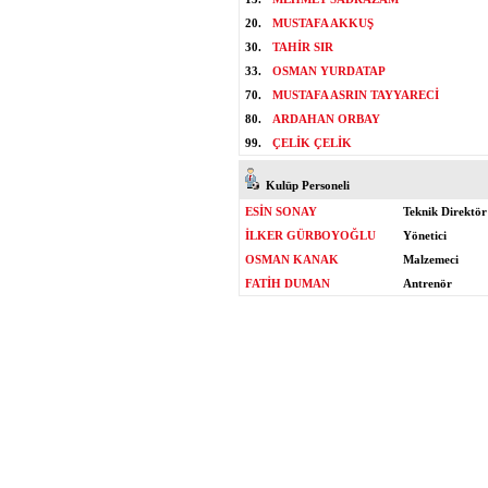
20.
MUSTAFA AKKUŞ
30.
TAHİR SIR
33.
OSMAN YURDATAP
70.
MUSTAFA ASRIN TAYYARECİ
80.
ARDAHAN ORBAY
99.
ÇELİK ÇELİK
Kulüp Personeli
ESİN SONAY
Teknik Direktör
İLKER GÜRBOYOĞLU
Yönetici
OSMAN KANAK
Malzemeci
FATİH DUMAN
Antrenör