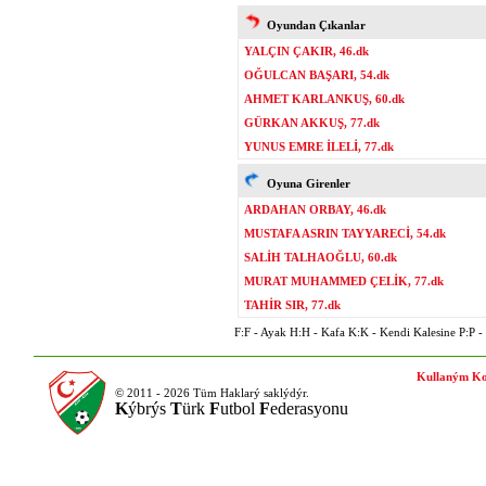
Oyundan Çıkanlar
YALÇIN ÇAKIR, 46.dk
OĞULCAN BAŞARI, 54.dk
AHMET KARLANKUŞ, 60.dk
GÜRKAN AKKUŞ, 77.dk
YUNUS EMRE İLELİ, 77.dk
Oyuna Girenler
ARDAHAN ORBAY, 46.dk
MUSTAFA ASRIN TAYYARECİ, 54.dk
SALİH TALHAOĞLU, 60.dk
MURAT MUHAMMED ÇELİK, 77.dk
TAHİR SIR, 77.dk
F:F - Ayak H:H - Kafa K:K - Kendi Kalesine P:P - P
Kullaným Ko
© 2011 - 2026 Tüm Haklarý saklýdýr.
K
ýbrýs
T
ürk
F
utbol
F
ederasyonu