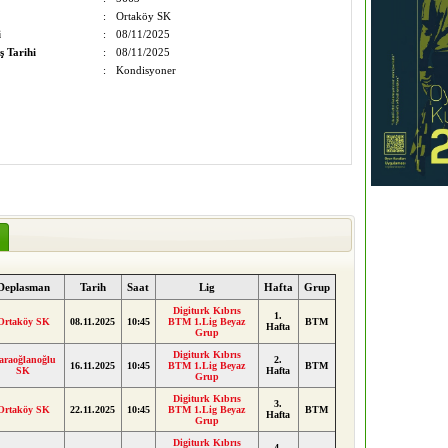
:
Ortaköy SK
i
:
08/11/2025
ş Tarihi
:
08/11/2025
:
Kondisyoner
Deplasman
Tarih
Saat
Lig
Hafta
Grup
Digiturk Kıbrıs
1.
Ortaköy SK
08.11.2025
10:45
BTM 1.Lig Beyaz
BTM
Hafta
Grup
Digiturk Kıbrıs
araoğlanoğlu
2.
16.11.2025
10:45
BTM 1.Lig Beyaz
BTM
SK
Hafta
Grup
Digiturk Kıbrıs
3.
Ortaköy SK
22.11.2025
10:45
BTM 1.Lig Beyaz
BTM
Hafta
Grup
Digiturk Kıbrıs
4.