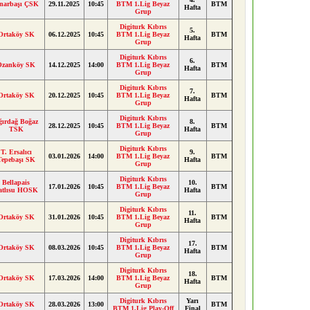
ınarbaşı ÇSK
29.11.2025
10:45
BTM 1.Lig Beyaz
BTM
Hafta
Grup
Digiturk Kıbrıs
5.
Ortaköy SK
06.12.2025
10:45
BTM 1.Lig Beyaz
BTM
Hafta
Grup
Digiturk Kıbrıs
6.
Ozanköy SK
14.12.2025
14:00
BTM 1.Lig Beyaz
BTM
Hafta
Grup
Digiturk Kıbrıs
7.
Ortaköy SK
20.12.2025
10:45
BTM 1.Lig Beyaz
BTM
Hafta
Grup
Digiturk Kıbrıs
ğırdağ Boğaz
8.
28.12.2025
10:45
BTM 1.Lig Beyaz
BTM
TSK
Hafta
Grup
Digiturk Kıbrıs
T. Ersalıcı
9.
03.01.2026
14:00
BTM 1.Lig Beyaz
BTM
Tepebaşı SK
Hafta
Grup
Digiturk Kıbrıs
Bellapais
10.
17.01.2026
10:45
BTM 1.Lig Beyaz
BTM
atlısu HOSK
Hafta
Grup
Digiturk Kıbrıs
11.
Ortaköy SK
31.01.2026
10:45
BTM 1.Lig Beyaz
BTM
Hafta
Grup
Digiturk Kıbrıs
17.
Ortaköy SK
08.03.2026
10:45
BTM 1.Lig Beyaz
BTM
Hafta
Grup
Digiturk Kıbrıs
18.
Ortaköy SK
17.03.2026
14:00
BTM 1.Lig Beyaz
BTM
Hafta
Grup
Digiturk Kıbrıs
Yarı
Ortaköy SK
28.03.2026
13:00
BTM
BTM 1.Lig Play-Off
Final