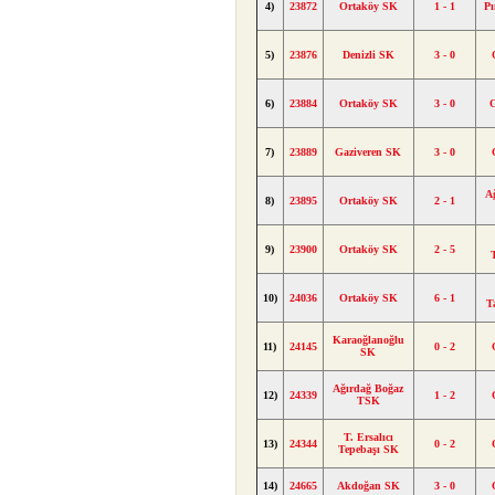
4)
23872
Ortaköy SK
1 - 1
P
5)
23876
Denizli SK
3 - 0
6)
23884
Ortaköy SK
3 - 0
7)
23889
Gaziveren SK
3 - 0
A
8)
23895
Ortaköy SK
2 - 1
9)
23900
Ortaköy SK
2 - 5
10)
24036
Ortaköy SK
6 - 1
T
Karaoğlanoğlu
11)
24145
0 - 2
SK
Ağırdağ Boğaz
12)
24339
1 - 2
TSK
T. Ersalıcı
13)
24344
0 - 2
Tepebaşı SK
14)
24665
Akdoğan SK
3 - 0