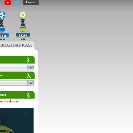
English
BİLGİ BANKASI
eri
ması
on Planlaması