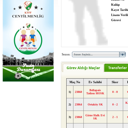
Kulüp
Kayıt Tarih
Lisans Verili
Görevi
Sezon:
Görev Aldığı Maçlar
Transferler
Maç No
Ev Sahibi
Skor
Bellapais
1)
23860
0 - 0
Tatlısu HOSK
K
2)
23864
Ortaköy SK
0 - 2
Girne Halk Evi
3)
23868
2 - 1
SK