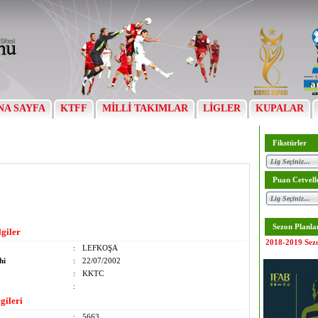
NA SAYFA
KTFF
MİLLİ TAKIMLAR
LİGLER
KUPALAR
Fikstürler
Puan Cetvell
Sezon Planla
lgiler
2018-2019 Sez
:
LEFKOŞA
hi
:
22/07/2002
:
KKTC
:
gileri
:
5663