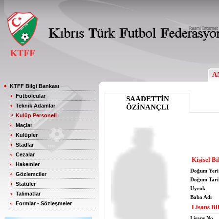
A
KTFF Bilgi Bankası
Futbolcular
SAADETTİN
Teknik Adamlar
ÖZİNANÇLI
Kulüp Personeli
Maçlar
Kulüpler
Stadlar
Cezalar
Kişisel Bi
Hakemler
Doğum Yeri
Gözlemciler
Doğum Tari
Statüler
Uyruk
Talimatlar
Baba Adı
Formlar - Sözleşmeler
Lisans Bil
Lisans No