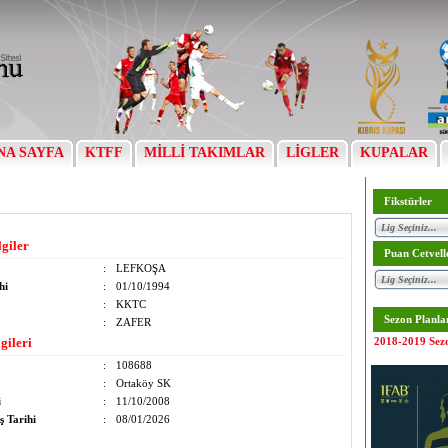
NA SAYFA
KTFF
MİLLİ TAKIMLAR
LİGLER
KUPALAR
Fikstürler
lgiler
Puan Cetvell
:
LEFKOŞA
hi
:
01/10/1994
:
KKTC
Sezon Planla
:
ZAFER
gileri
2018-2019 Sez
:
108688
:
Ortaköy SK
i
:
11/10/2008
ş Tarihi
:
08/01/2026