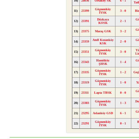
10)
24036
Ortaköy SK
6 - 1
Tat
Göçmenköy
11)
23399
3 - 0
Bi
İYSK
Düzkaya
G
12)
23391
2 - 1
KOSK
G
13)
23375
Maraş GSK
3 - 2
Atoll Kozanköy
G
14)
23359
2 - 0
KSK
Göçmenköy
Tü
15)
23351
3 - 0
İYSK
Li
Hamitköy
G
16)
23343
1 - 4
ŞHSK
Göçmenköy
17)
23335
1 - 2
Geç
İYSK
Göçmenköy
18)
23319
1 - 0
Y
İYSK
G
19)
23311
Lapta TBSK
0 - 0
Göçmenköy
De
20)
23303
1 - 3
İYSK
G
21)
23295
Aslanköy GSD
6 - 1
Göçmenköy
B
22)
23291
0 - 1
İYSK