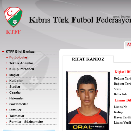
A
KTFF Bilgi Bankası
Futbolcular
RİFAT KANIÖZ
Teknik Adamlar
Kulüp Personeli
Kişisel Bi
Maçlar
Doğum Yeri
Kulüpler
Doğum Tari
Stadlar
Statü
Cezalar
Baba Adı
Hakemler
Lisans Bil
Gözlemciler
Lisans No
Statüler
Kulüp
Talimatlar
Kayıt Tarih
Formlar - Sözleşmeler
Lisans Verili