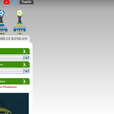
English
BİLGİ BANKASI
eri
ması
on Planlaması