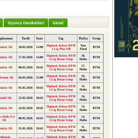
Oyuncu Hareketleri
Genel
plasman
Tarih
Saat
Lig
Hafta
Grup
Digiturk Kıbrıs BTM
Yarı
taköy SK
28.03.2026
13:00
BTM
1.Lig Play-Off
Final
Digiturk Kıbrıs BTM
18.
taköy SK
17.03.2026
14:00
BTM
1.Lig Beyaz Grup
Hafta
Digiturk Kıbrıs BTM
17.
taköy SK
08.03.2026
10:45
BTM
1.Lig Beyaz Grup
Hafta
Digiturk Kıbrıs BTM
16.
iveren SK
04.03.2026
15:00
BTM
1.Lig Beyaz Grup
Hafta
Digiturk Kıbrıs BTM
15.
taköy SK
01.03.2026
10:45
BTM
1.Lig Beyaz Grup
Hafta
Digiturk Kıbrıs BTM
14.
enizli SK
22.02.2026
10:45
BTM
1.Lig Beyaz Grup
Hafta
Digiturk Kıbrıs BTM
13.
taköy SK
14.02.2026
10:45
BTM
1.Lig Beyaz Grup
Hafta
e Halk Evi
Digiturk Kıbrıs BTM
12.
08.02.2026
10:45
BTM
SK
1.Lig Beyaz Grup
Hafta
Digiturk Kıbrıs BTM
11.
taköy SK
31.01.2026
10:45
BTM
1.Lig Beyaz Grup
Hafta
ellapais
Digiturk Kıbrıs BTM
10.