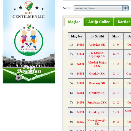
Sezon:
Maçlar
Attığı Goller
Kartlar
Maç No
Ev Sahibi
Skor
De
1)
24665
Akdoğan SK
3 - 0
Or
T. Ersalıcı
2)
24344
0 - 2
Or
Tepebaşı SK
Ağırdağ Boğaz
3)
24339
1 - 2
Or
TSK
4)
24334
Ortaköy SK
2 - 1
Gaz
5)
24328
Ozanköy SK
0 - 1
Or
6)
24163
Ortaköy SK
2 - 1
D
7)
24156
Pınarbaşı ÇSK
2 - 2
Or
Girn
8)
24153
Ortaköy SK
1 - 3
Karaoğlanoğlu
9)
24145
0 - 2
Or
SK
B