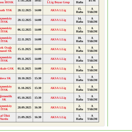
17.01.2026
10:45
BTM
lısu HOSK
1.Lig Beyaz Grup
Hafta
15.
A
natlı YSK
28.12.2025
14:00
AKSA 1.Lig
Hafta
TAKIM
öçmenköy
14.
A
20.12.2025
14:00
AKSA 1.Lig
İYSK
Hafta
TAKIM
öçmenköy
12.
A
06.12.2025
14:00
AKSA 1.Lig
İYSK
Hafta
TAKIM
öçmenköy
10.
A
22.11.2025
14:00
AKSA 1.Lig
İYSK
Hafta
TAKIM
rk Ocağı
9.
A
15.11.2025
14:00
AKSA 1.Lig
masol SK
Hafta
TAKIM
öçmenköy
8.
A
09.11.2025
14:00
AKSA 1.Lig
İYSK
Hafta
TAKIM
7.
A
itkale GSK
01.11.2025
14:00
AKSA 1.Lig
Hafta
TAKIM
5.
A
alova SK
18.10.2025
15:30
AKSA 1.Lig
Hafta
TAKIM
öçmenköy
4.
A
11.10.2025
15:30
AKSA 1.Lig
İYSK
Hafta
TAKIM
ğirmenlik
3.
A
05.10.2025
15:30
AKSA 1.Lig
SK
Hafta
TAKIM
öçmenköy
2.
A
28.09.2025
16:30
AKSA 1.Lig
İYSK
Hafta
TAKIM
af Ülkü
1.
A
21.09.2025
16:30
AKSA 1.Lig
Yurdu
Hafta
TAKIM