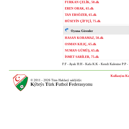
FURKAN ÇELİK, 50.dk
EREN ORAK, 65.dk
TAN ERSÖZER, 65.dk
HÜSEYİN ÇİFTÇİ, 75.dk
Oyuna Girenler
HASAN KORAMAZ, 50.dk
OSMAN KILIÇ, 65.dk
NUMAN GÜMÜŞ, 65.dk
İSMET SARİLER, 75.dk
F:F - Ayak H:H - Kafa K:K - Kendi Kalesine P:P - P
Kullaným Ko
© 2011 - 2026 Tüm Haklarý saklýdýr.
K
ýbrýs
T
ürk
F
utbol
F
ederasyonu