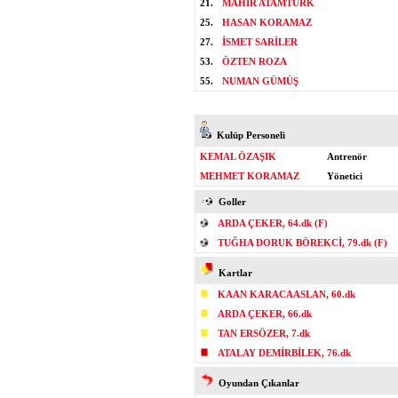
21.
MAHİR ATAMTÜRK
25.
HASAN KORAMAZ
27.
İSMET SARİLER
53.
ÖZTEN ROZA
55.
NUMAN GÜMÜŞ
Kulüp Personeli
KEMAL ÖZAŞIK
Antrenör
MEHMET KORAMAZ
Yönetici
Goller
ARDA ÇEKER, 64.dk (F)
TUĞHA DORUK BÖREKCİ, 79.dk (F)
Kartlar
KAAN KARACAASLAN, 60.dk
ARDA ÇEKER, 66.dk
TAN ERSÖZER, 7.dk
ATALAY DEMİRBİLEK, 76.dk
Oyundan Çıkanlar