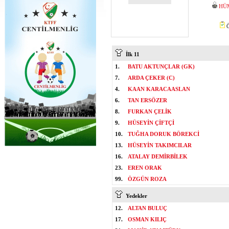
HÜ
Ö
İlk 11
1.
BATU AKTUNÇLAR (GK)
7.
ARDA ÇEKER (C)
4.
KAAN KARACAASLAN
6.
TAN ERSÖZER
8.
FURKAN ÇELİK
9.
HÜSEYİN ÇİFTÇİ
10.
TUĞHA DORUK BÖREKCİ
13.
HÜSEYİN TAKIMCILAR
16.
ATALAY DEMİRBİLEK
23.
EREN ORAK
99.
ÖZGÜN ROZA
Yedekler
12.
ALTAN BULUÇ
17.
OSMAN KILIÇ