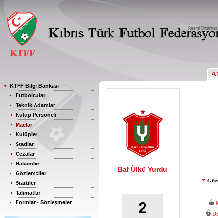
A
KTFF Bilgi Bankası
Futbolcular
Teknik Adamlar
Kulüp Personeli
Maçlar
Kulüpler
Stadlar
Cezalar
Hakemler
Baf Ülkü Yurdu
Gözlemciler
Güze
Statüler
Talimatlar
2
Formlar - Sözleşmeler
D