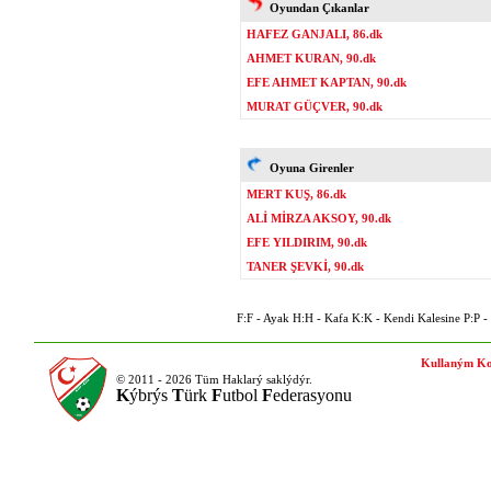
Oyundan Çıkanlar
HAFEZ GANJALI, 86.dk
AHMET KURAN, 90.dk
EFE AHMET KAPTAN, 90.dk
MURAT GÜÇVER, 90.dk
Oyuna Girenler
MERT KUŞ, 86.dk
ALİ MİRZA AKSOY, 90.dk
EFE YILDIRIM, 90.dk
TANER ŞEVKİ, 90.dk
F:F - Ayak H:H - Kafa K:K - Kendi Kalesine P:P - P
Kullaným Ko
© 2011 - 2026 Tüm Haklarý saklýdýr.
K
ýbrýs
T
ürk
F
utbol
F
ederasyonu