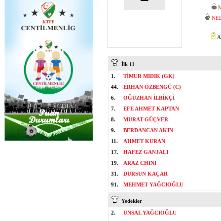
NE
A
İlk 11
1.
TİMUR MIDIK (GK)
44.
ERHAN ÖZBENGÜ (C)
6.
OĞUZHAN İLBİKÇİ
7.
EFE AHMET KAPTAN
8.
MURAT GÜÇVER
9.
BERDANCAN AKIN
11.
AHMET KURAN
17.
HAFEZ GANJALI
19.
ARAZ CHINI
31.
DURSUN KAÇAR
91.
MEHMET YAĞCIOĞLU
Yedekler
2.
ÜNSAL YAĞCIOĞLU