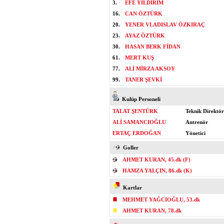
3.
EFE YILDIRIM
16.
CAN ÖZTÜRK
20.
YENER VLADISLAV ÖZKIRAÇ
23.
AYAZ ÖZTÜRK
30.
HASAN BERK FİDAN
61.
MERT KUŞ
77.
ALİ MİRZA AKSOY
99.
TANER ŞEVKİ
Kulüp Personeli
TALAT ŞENTÜRK
Teknik Direktör
ALİ SAMANCIOĞLU
Antrenör
ERTAÇ ERDOĞAN
Yönetici
Goller
AHMET KURAN, 45.dk (F)
HAMZA YALÇIN, 86.dk (K)
Kartlar
MEHMET YAĞCIOĞLU, 53.dk
AHMET KURAN, 78.dk