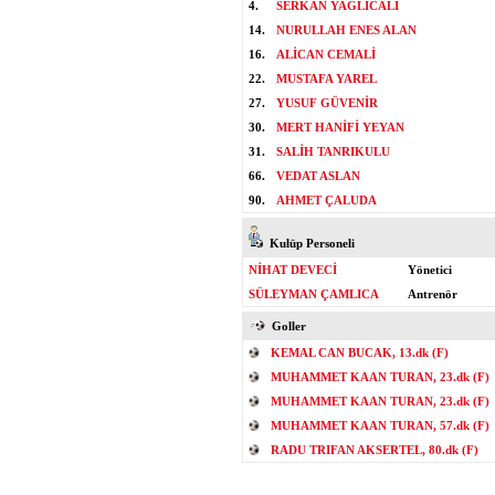
4.
SERKAN YAĞLICALİ
14.
NURULLAH ENES ALAN
16.
ALİCAN CEMALİ
22.
MUSTAFA YAREL
27.
YUSUF GÜVENİR
30.
MERT HANİFİ YEYAN
31.
SALİH TANRIKULU
66.
VEDAT ASLAN
90.
AHMET ÇALUDA
Kulüp Personeli
NİHAT DEVECİ
Yönetici
SÜLEYMAN ÇAMLICA
Antrenör
Goller
KEMAL CAN BUCAK, 13.dk (F)
MUHAMMET KAAN TURAN, 23.dk (F)
MUHAMMET KAAN TURAN, 23.dk (F)
MUHAMMET KAAN TURAN, 57.dk (F)
RADU TRIFAN AKSERTEL, 80.dk (F)