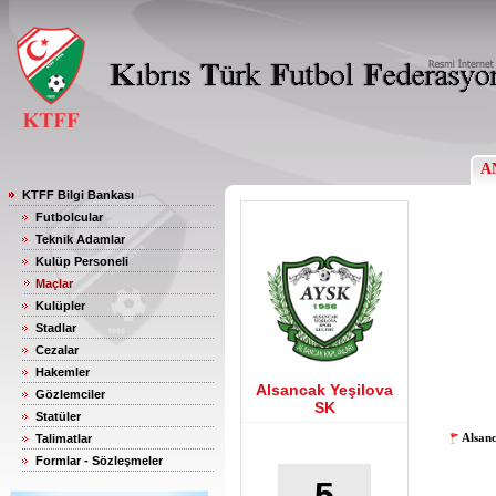
A
KTFF Bilgi Bankası
Futbolcular
Teknik Adamlar
Kulüp Personeli
Maçlar
Kulüpler
Stadlar
Cezalar
Hakemler
Alsancak Yeşilova
Gözlemciler
SK
Statüler
Alsan
Talimatlar
Formlar - Sözleşmeler
5