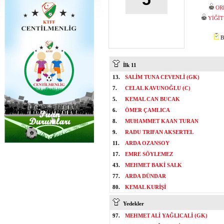
OR
YİĞİ
B
İlk 11
13.
SALİM TUNA CEVENLİ (GK)
7.
CELAL KAVUNOĞLU (C)
5.
KEMAL CAN BUCAK
6.
ÖMER ÇAMLICA
8.
MUHAMMET KAAN TURAN
9.
RADU TRIFAN AKSERTEL
11.
ARDA OZANSOY
17.
EMRE SÖYLEMEZ
43.
MEHMET BAKİ SALK
77.
ARDA DÜNDAR
80.
KEMAL KURİŞİ
Yedekler
97.
MEHMET ALİ YAĞLICALİ (GK)