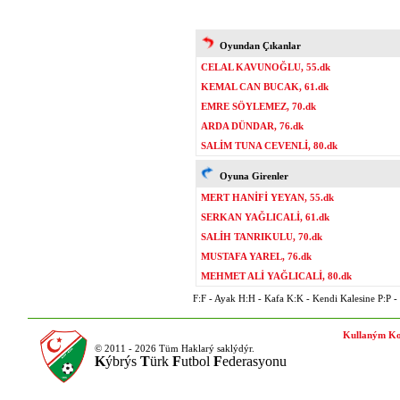
Oyundan Çıkanlar
CELAL KAVUNOĞLU, 55.dk
KEMAL CAN BUCAK, 61.dk
EMRE SÖYLEMEZ, 70.dk
ARDA DÜNDAR, 76.dk
SALİM TUNA CEVENLİ, 80.dk
Oyuna Girenler
MERT HANİFİ YEYAN, 55.dk
SERKAN YAĞLICALİ, 61.dk
SALİH TANRIKULU, 70.dk
MUSTAFA YAREL, 76.dk
MEHMET ALİ YAĞLICALİ, 80.dk
F:F - Ayak H:H - Kafa K:K - Kendi Kalesine P:P - P
Kullaným Ko
© 2011 - 2026 Tüm Haklarý saklýdýr.
K
ýbrýs
T
ürk
F
utbol
F
ederasyonu