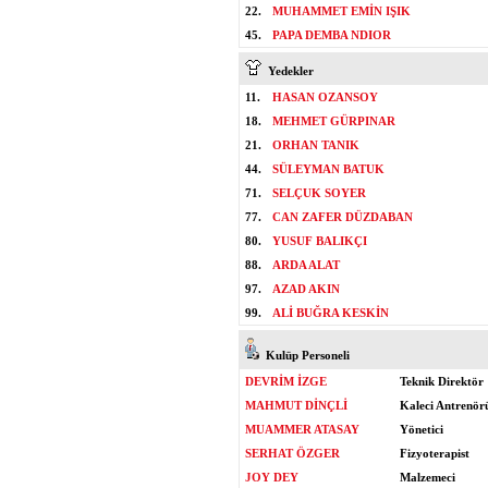
22.
MUHAMMET EMİN IŞIK
45.
PAPA DEMBA NDIOR
Yedekler
11.
HASAN OZANSOY
18.
MEHMET GÜRPINAR
21.
ORHAN TANIK
44.
SÜLEYMAN BATUK
71.
SELÇUK SOYER
77.
CAN ZAFER DÜZDABAN
80.
YUSUF BALIKÇI
88.
ARDA ALAT
97.
AZAD AKIN
99.
ALİ BUĞRA KESKİN
Kulüp Personeli
DEVRİM İZGE
Teknik Direktör
MAHMUT DİNÇLİ
Kaleci Antrenör
MUAMMER ATASAY
Yönetici
SERHAT ÖZGER
Fizyoterapist
JOY DEY
Malzemeci