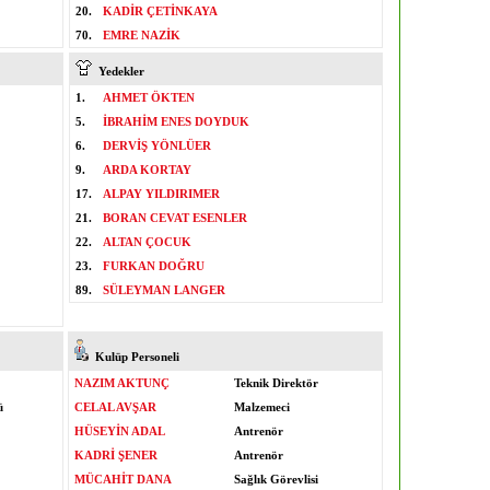
20.
KADİR ÇETİNKAYA
70.
EMRE NAZİK
Yedekler
1.
AHMET ÖKTEN
5.
İBRAHİM ENES DOYDUK
6.
DERVİŞ YÖNLÜER
9.
ARDA KORTAY
17.
ALPAY YILDIRIMER
21.
BORAN CEVAT ESENLER
22.
ALTAN ÇOCUK
23.
FURKAN DOĞRU
89.
SÜLEYMAN LANGER
Kulüp Personeli
NAZIM AKTUNÇ
Teknik Direktör
ü
CELAL AVŞAR
Malzemeci
HÜSEYİN ADAL
Antrenör
KADRİ ŞENER
Antrenör
MÜCAHİT DANA
Sağlık Görevlisi