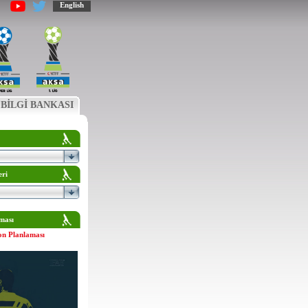
English
BİLGİ BANKASI
eri
ması
on Planlaması