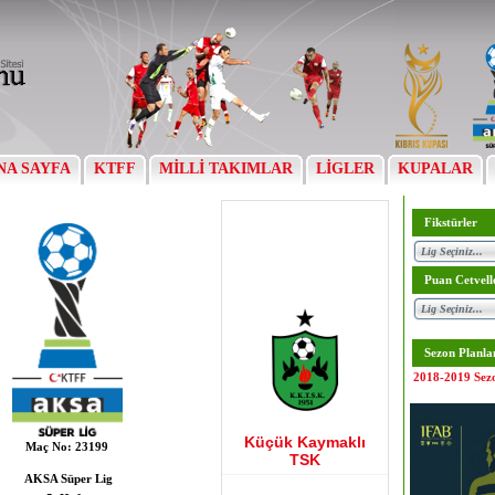
NA SAYFA
KTFF
MİLLİ TAKIMLAR
LİGLER
KUPALAR
Fikstürler
Puan Cetvell
Sezon Planla
2018-2019 Sez
Küçük Kaymaklı
Maç No:
23199
TSK
AKSA Süper Lig