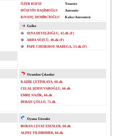
ÖZER HAFIZ
Yönetici
HÜSEYİN HAŞİMOĞLU
Antrenör
KIVANÇ DEMİRCİOĞLU
Kaleci Antrenörü
Goller
SENA DEVELİOĞLU, 42.dk (F)
ARDA SÖZCÜ, 46.dk (F)
PAPE CHEIKHOU MAREGA, 53.dk (F)
Oyundan Çıkanlar
KADİR ÇETİNKAYA, 60.dk
CELAL ŞEHSUVAROĞLU, 66.dk
EMRE NAZİK, 66.dk
DERAN ÇÖLLO, 75.dk
Oyuna Girenler
BORAN CEVAT ESENLER, 60.dk
ALPAY YILDIRIMER, 66.dk