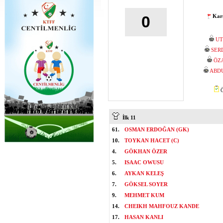
Karş
0
UT
SER
ÖZ
ABD
Ö
İlk 11
61.
OSMAN ERDOĞAN (GK)
10.
TOYKAN HACET (C)
4.
GÖKHAN ÖZER
5.
ISAAC OWUSU
6.
AYKAN KELEŞ
7.
GÖKSEL SOYER
9.
MEHMET KUM
14.
CHEIKH MAHFOUZ KANDE
17.
HASAN KANLI