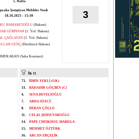
5. Hafta
ıyaka Şampiyon Melekler Stadı
3
18.10.2025 - 15:30
KU HAMAMCIOĞLU
(Hakem)
DAR GÜRPINAR
(1. Yrd. Hakem)
AL ÇAĞLAYAN
(2. Yrd. Hakem)
ULLAH GENÇ
(Dördüncü Hakem)
MER AKAN (Saha Komiseri)
İlk 11
73.
İDRİS YEKLİ (GK)
33.
BAHADIR GÖÇBEN (C)
4.
SENA DEVELİOĞLU
7.
ARDA SÖZCÜ
8.
DERAN ÇÖLLO
11.
CELAL ŞEHSUVAROĞLU
14.
PAPE CHEIKHOU MAREGA
15.
MEHMET ÖZTÜRK
16.
ARCAN ERÇELİK