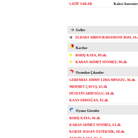
LATİF SAKAR
Kaleci Antrenör
Goller
ELHADJ ABDOURAHAMANE BAH, 10.d
Kartlar
BARIŞ KAYA, 89.dk
KARAN AHMET SÖNMEZ, 90.dk
Oyundan Çıkanlar
GEREMIAS JIMMY LIMA MPANZU, 46.dk
MEHMET ÇAVUŞ, 63.dk
HÜSEYİN ARİFOĞLU, 68.dk
KAAN ERDOĞAN, 82.dk
Oyuna Girenler
BARIŞ KAYA, 46.dk
KARAN AHMET SÖNMEZ, 63.dk
KORAY HASAN ÖZTEKNİK, 68.dk