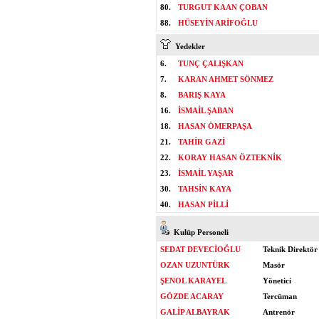
80.
TURGUT KAAN ÇOBAN
88.
HÜSEYİN ARİFOĞLU
Yedekler
6.
TUNÇ ÇALIŞKAN
7.
KARAN AHMET SÖNMEZ
8.
BARIŞ KAYA
16.
İSMAİL ŞABAN
18.
HASAN ÖMERPAŞA
21.
TAHİR GAZİ
22.
KORAY HASAN ÖZTEKNİK
23.
İSMAİL YAŞAR
30.
TAHSİN KAYA
40.
HASAN PİLLİ
Kulüp Personeli
SEDAT DEVECİOĞLU
Teknik Direktör
OZAN UZUNTÜRK
Masör
ŞENOL KARAYEL
Yönetici
GÖZDE ACARAY
Tercüman
GALİP ALBAYRAK
Antrenör