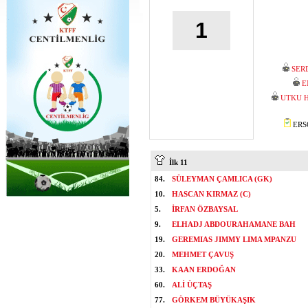
1
SER
E
UTKU 
ERSO
İlk 11
84.
SÜLEYMAN ÇAMLICA (GK)
10.
HASCAN KIRMAZ (C)
5.
İRFAN ÖZBAYSAL
9.
ELHADJ ABDOURAHAMANE BAH
19.
GEREMIAS JIMMY LIMA MPANZU
20.
MEHMET ÇAVUŞ
33.
KAAN ERDOĞAN
60.
ALİ ÜÇTAŞ
77.
GÖRKEM BÜYÜKAŞIK