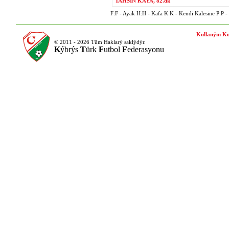
TAHSİN KAYA, 82.dk
F:F - Ayak H:H - Kafa K:K - Kendi Kalesine P:P - P
Kullaným Ko
© 2011 - 2026 Tüm Haklarý saklýdýr.
K
ýbrýs
T
ürk
F
utbol
F
ederasyonu