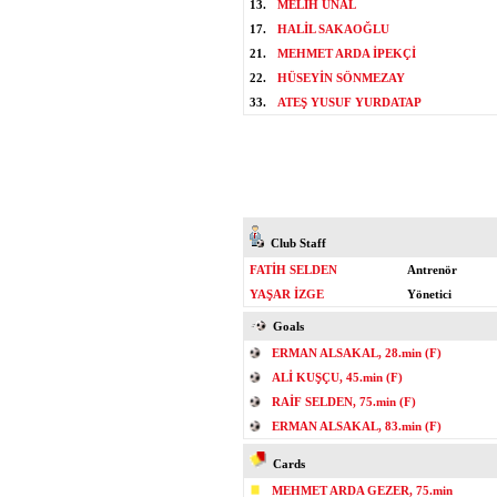
13.
MELİH ÜNAL
17.
HALİL SAKAOĞLU
21.
MEHMET ARDA İPEKÇİ
22.
HÜSEYİN SÖNMEZAY
33.
ATEŞ YUSUF YURDATAP
Club Staff
FATİH SELDEN
Antrenör
YAŞAR İZGE
Yönetici
Goals
ERMAN ALSAKAL, 28.min (F)
ALİ KUŞÇU, 45.min (F)
RAİF SELDEN, 75.min (F)
ERMAN ALSAKAL, 83.min (F)
Cards
MEHMET ARDA GEZER, 75.min