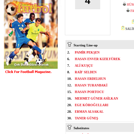
4
HÜM
F
SALİH
Starting Line-up
2.
PAMİR PEKŞEN
6.
HASAN ENVER KIZILYÜREK
7.
ALİ KUŞÇU
8.
RAİF SELDEN
10.
HASAN ERDELHUN
12.
HASAN TURANBAKİ
15.
HASAN PORTOCU
16.
MEHMET GÜNER ASİLKAN
20.
EGE KÖROĞULLARI
28.
ERMAN ALSAKAL
30.
TANER GÜNEŞ
Substitutes