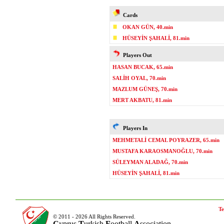
Cards
OKAN GÜN, 40.min
HÜSEYİN ŞAHALİ, 81.min
Players Out
HASAN BUCAK, 65.min
SALİH OYAL, 70.min
MAZLUM GÜNEŞ, 70.min
MERT AKBATU, 81.min
Players In
MEHMETALİ CEMAL POYRAZER, 65.min
MUSTAFA KARAOSMANOĞLU, 70.min
SÜLEYMAN ALADAĞ, 70.min
HÜSEYİN ŞAHALİ, 81.min
Te
© 2011 - 2026 All Rights Reserved.
C
yprus
T
urkish
F
ootball
A
ssociation