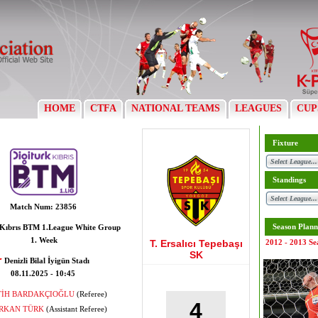
HOME
CTFA
NATIONAL TEAMS
LEAGUES
CUP
Fixture
Standings
Match Num:
23856
Season Plann
 Kıbrıs BTM 1.League White Group
1. Week
T. Ersalıcı Tepebaşı
2012 - 2013 Se
SK
Denizli Bilal İyigün Stadı
08.11.2025 - 10:45
TİH BARDAKÇIOĞLU
(Referee)
4
RKAN TÜRK
(Assistant Referee)