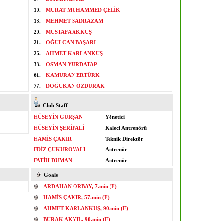
10.
MURAT MUHAMMED ÇELİK
13.
MEHMET SADRAZAM
20.
MUSTAFA AKKUŞ
21.
OĞULCAN BAŞARI
26.
AHMET KARLANKUŞ
33.
OSMAN YURDATAP
61.
KAMURAN ERTÜRK
77.
DOĞUKAN ÖZDURAK
Club Staff
HÜSEYİN GÜRŞAN
Yönetici
HÜSEYİN ŞERİFALİ
Kaleci Antrenörü
HAMİS ÇAKIR
Teknik Direktör
EDİZ ÇUKUROVALI
Antrenör
FATİH DUMAN
Antrenör
Goals
ARDAHAN ORBAY, 7.min (F)
HAMİS ÇAKIR, 57.min (F)
AHMET KARLANKUŞ, 90.min (F)
BURAK AKYIL, 90.min (F)