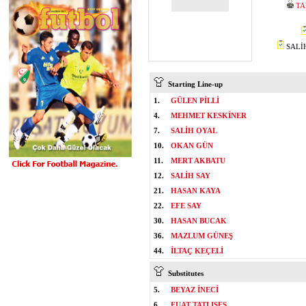
TA
SALİH
Starting Line-up
1.
GÜLEN PİLLİ
4.
MEHMET KESKİNER
7.
SALİH OYAL
10.
OKAN GÜN
11.
MERT AKBATU
12.
SALİH SAY
21.
HASAN KAYA
22.
EFE SAY
30.
HASAN BUCAK
36.
MAZLUM GÜNEŞ
44.
İLTAÇ KEÇELİ
Substitutes
5.
BEYAZ İNECİ
6.
FUAT TATLISES