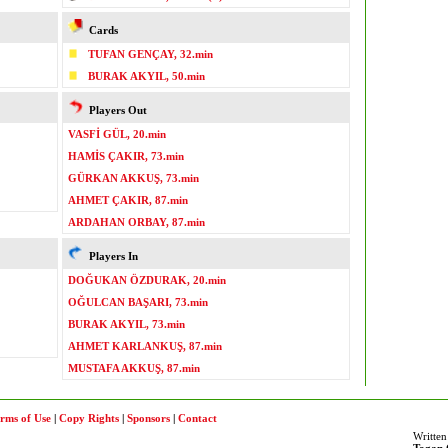
Cards
TUFAN GENÇAY, 32.min
BURAK AKYIL, 50.min
Players Out
VASFİ GÜL, 20.min
HAMİS ÇAKIR, 73.min
GÜRKAN AKKUŞ, 73.min
AHMET ÇAKIR, 87.min
ARDAHAN ORBAY, 87.min
Players In
DOĞUKAN ÖZDURAK, 20.min
OĞULCAN BAŞARI, 73.min
BURAK AKYIL, 73.min
AHMET KARLANKUŞ, 87.min
MUSTAFA AKKUŞ, 87.min
rms of Use
|
Copy Rights
|
Sponsors
|
Contact
Written