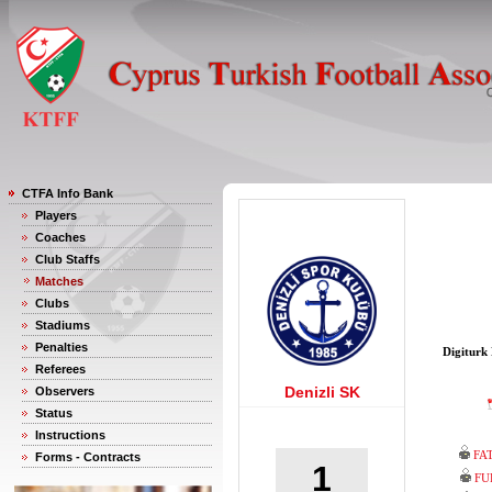
CTFA Info Bank
Players
Coaches
Club Staffs
Matches
Clubs
Stadiums
Penalties
Digiturk
Referees
Denizli SK
Observers
Status
Instructions
FA
Forms - Contracts
1
FU