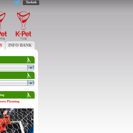
Turkish
S
INFO BANK
ing
ason Planning