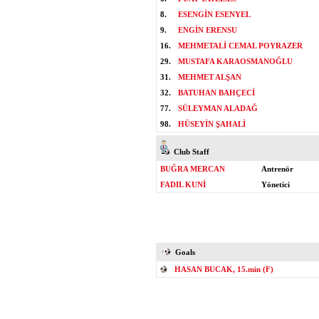
8.
ESENGİN ESENYEL
9.
ENGİN ERENSU
16.
MEHMETALİ CEMAL POYRAZER
29.
MUSTAFA KARAOSMANOĞLU
31.
MEHMET ALŞAN
32.
BATUHAN BAHÇECİ
77.
SÜLEYMAN ALADAĞ
98.
HÜSEYİN ŞAHALİ
Club Staff
BUĞRA MERCAN
Antrenör
FADIL KUNİ
Yönetici
Goals
HASAN BUCAK, 15.min (F)