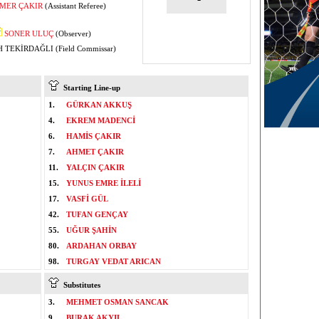
MER ÇAKIR
(Assistant Referee)
SONER ULUÇ
(Observer)
 TEKİRDAĞLI (Field Commissar)
Starting Line-up
1.
GÜRKAN AKKUŞ
4.
EKREM MADENCİ
6.
HAMİS ÇAKIR
7.
AHMET ÇAKIR
11.
YALÇIN ÇAKIR
15.
YUNUS EMRE İLELİ
17.
VASFİ GÜL
42.
TUFAN GENÇAY
55.
UĞUR ŞAHİN
80.
ARDAHAN ORBAY
98.
TURGAY VEDAT ARICAN
Substitutes
3.
MEHMET OSMAN SANCAK
9.
BURAK AKYIL