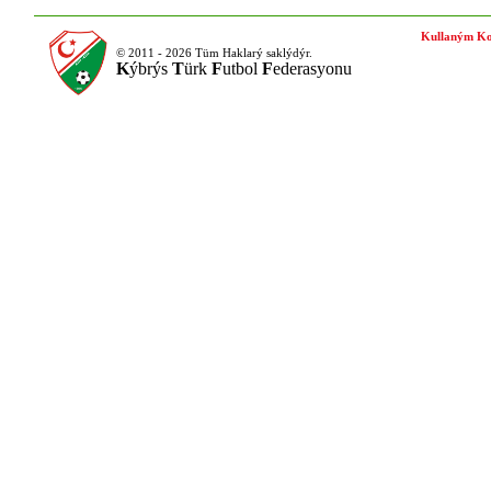
Kullaným Ko
© 2011 - 2026 Tüm Haklarý saklýdýr.
K
ýbrýs
T
ürk
F
utbol
F
ederasyonu