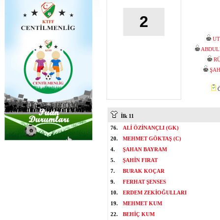
2
UT
ABDUL
R
ŞAH
Ö
İlk 11
76.
ALİ ÖZİNANÇLI (GK)
20.
MEHMET GÖKTAŞ (C)
4.
ŞAHAN BAYRAM
5.
ŞAHİN FIRAT
7.
BURAK KOÇAR
9.
FERHAT ŞENSES
10.
ERDEM ZEKİOĞULLARI
19.
MEHMET KUM
22.
BEHİÇ KUM