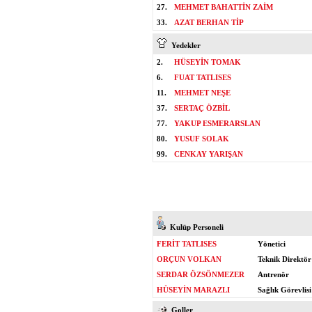
27.
MEHMET BAHATTİN ZAİM
33.
AZAT BERHAN TİP
Yedekler
2.
HÜSEYİN TOMAK
6.
FUAT TATLISES
11.
MEHMET NEŞE
37.
SERTAÇ ÖZBİL
77.
YAKUP ESMERARSLAN
80.
YUSUF SOLAK
99.
CENKAY YARIŞAN
Kulüp Personeli
FERİT TATLISES
Yönetici
ORÇUN VOLKAN
Teknik Direktör
SERDAR ÖZSÖNMEZER
Antrenör
HÜSEYİN MARAZLI
Sağlık Görevlisi
Goller