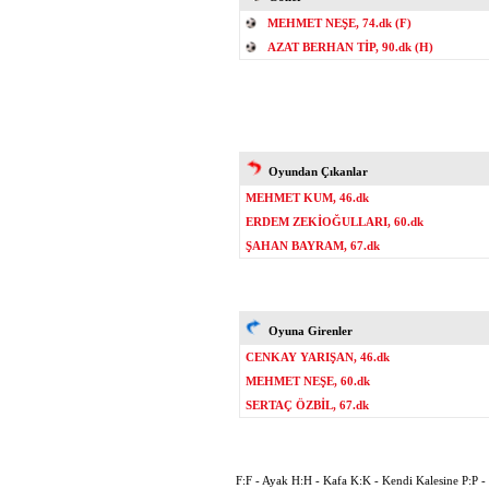
MEHMET NEŞE, 74.dk (F)
AZAT BERHAN TİP, 90.dk (H)
Oyundan Çıkanlar
MEHMET KUM, 46.dk
ERDEM ZEKİOĞULLARI, 60.dk
ŞAHAN BAYRAM, 67.dk
Oyuna Girenler
CENKAY YARIŞAN, 46.dk
MEHMET NEŞE, 60.dk
SERTAÇ ÖZBİL, 67.dk
F:F - Ayak H:H - Kafa K:K - Kendi Kalesine P:P - P