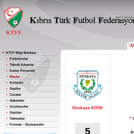
A
KTFF Bilgi Bankası
Futbolcular
Teknik Adamlar
Kulüp Personeli
Maçlar
Kulüpler
Stadlar
Cezalar
Hakemler
Gözlemciler
Düzkaya KOSK
Statüler
Ç
Talimatlar
Formlar - Sözleşmeler
5