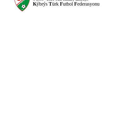
K
ýbrýs
T
ürk
F
utbol
F
ederasyonu