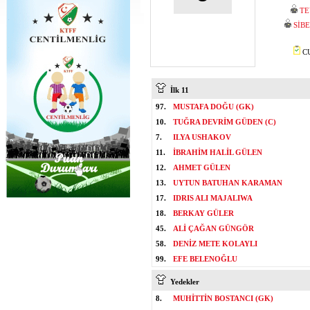
TE
SİB
CU
İlk 11
97.
MUSTAFA DOĞU (GK)
10.
TUĞRA DEVRİM GÜDEN (C)
7.
ILYA USHAKOV
11.
İBRAHİM HALİL GÜLEN
12.
AHMET GÜLEN
13.
UYTUN BATUHAN KARAMAN
17.
IDRIS ALI MAJALIWA
18.
BERKAY GÜLER
45.
ALİ ÇAĞAN GÜNGÖR
58.
DENİZ METE KOLAYLI
99.
EFE BELENOĞLU
Yedekler
8.
MUHİTTİN BOSTANCI (GK)