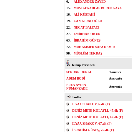
6.
ALEXANDER ZAYED
15.
MUSTAFA ADLAS BURUNKAYA
16.
ALİ KÜSTAHİ
19.
CAN KIRALOĞLU
22.
NECAT BALTACI
27.
EMİRHAN OKUR
63.
İBRAHİM GÜNEŞ
72.
MUHAMMED SAFA DEMİR
98.
MÜSLÜM TEKDAŞ
Kulüp Personeli
SERDAR DURAL
Yönetici
ADEM BODİ
Antrenör
EREN AYDIN
Antrenör
NUMANZADE
Goller
ILYA USHAKOV, 6.dk (F)
DENİZ METE KOLAYLI, 47.dk (F)
DENİZ METE KOLAYLI, 62.dk (F)
ILYA USHAKOV, 67.dk (F)
İBRAHİM GÜNEŞ, 76.dk (F)