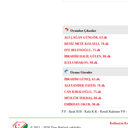
Oyundan Çıkanlar
ALİ ÇAĞAN GÜNGÖR, 63.dk
DENİZ METE KOLAYLI, 70.dk
EFE BELENOĞLU, 75.dk
İBRAHİM HALİL GÜLEN, 88.dk
ILYA USHAKOV, 90.dk
Oyuna Girenler
İBRAHİM GÜNEŞ, 63.dk
ALEXANDER ZAYED, 70.dk
CAN KIRALOĞLU, 75.dk
MÜSLÜM TEKDAŞ, 88.dk
EMİRHAN OKUR, 90.dk
F:F - Ayak H:H - Kafa K:K - Kendi Kalesine P:P - P
Kullaným Ko
© 2011 - 2026 Tüm Haklarý saklýdýr.