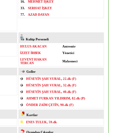
16.
MEHMET İŞKEY
33.
SERHAT İŞKEY
77.
AZAD DAYAN
Kulüp Personeli
HULUS AKACAN
Antrenör
İZZET İRBEK
Yönetici
LEVENT HAKAN
Malzemeci
TERCAN
Goller
HÜSEYİN ŞAH VURAL, 22.dk (F)
HÜSEYİN ŞAH VURAL, 32.dk (F)
HÜSEYİN ŞAH VURAL, 40.dk (F)
AHMET FURKAN YILDIRIM, 82.dk (P)
ÖNDER ZAİM ÇETİN, 90.dk (F)
Kartlar
ENES TULUK, 59.dk
Oyundan Çıkanlar