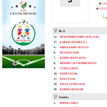
CAN
YİĞİ
A
İlk 11
12.
MUHAMMED EMİN GENÇ (GK)
27.
KARTAL SÖNMEZ (C)
4.
ABDULSAMET KOYUN
6.
MUSTAFA SARI
7.
KERİM TEKİN GENÇ
8.
MEHMET ALİ DEMİRCİOĞLU
9.
CUMA ÇOBAN
10.
HAMİ ÇOLAK
17.
İZZET ÜNAL
19.
YAVUZ ÇETİN GENÇ
49.
KERİM CİHANGİR
Yedekler
1.
İSMAİL ÇERÇİ