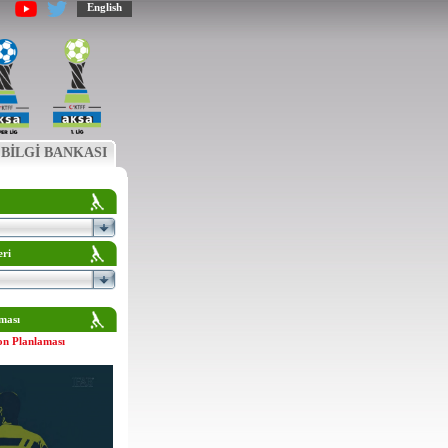
English
BİLGİ BANKASI
eri
ması
on Planlaması