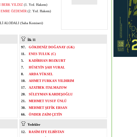
 BERK YILDIZ
(1. Yrd. Hakem)
T EMRE ÖZDEMİR
(2. Yrd. Hakem)
Lİ ALODALI (Saha Komiseri)
İlk 11
97.
GÖKDENİZ DOĞANAY (GK)
11.
ENES TULUK (C)
5.
KADİRHAN BOZKURT
7.
HÜSEYİN ŞAH VURAL
8.
ARDA YÜKSEL
10.
AHMET FURKAN YILDIRIM
17.
AZATBEK ITALMAZOW
20.
SÜLEYMAN KARDEŞOĞLU
21.
MEHMET YUSUF ÜNLÜ
30.
MEHMET ŞEFİK ERSAN
66.
ÖNDER ZAİM ÇETİN
Yedekler
12.
RASİM EFE ELBİSTAN