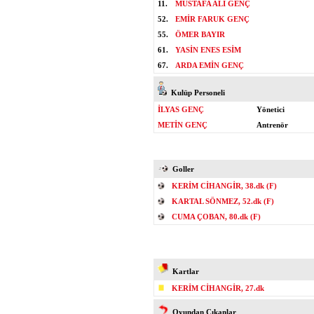
11.
MUSTAFA ALİ GENÇ
52.
EMİR FARUK GENÇ
55.
ÖMER BAYIR
61.
YASİN ENES ESİM
67.
ARDA EMİN GENÇ
Kulüp Personeli
İLYAS GENÇ
Yönetici
METİN GENÇ
Antrenör
Goller
KERİM CİHANGİR, 38.dk (F)
KARTAL SÖNMEZ, 52.dk (F)
CUMA ÇOBAN, 80.dk (F)
Kartlar
KERİM CİHANGİR, 27.dk
Oyundan Çıkanlar