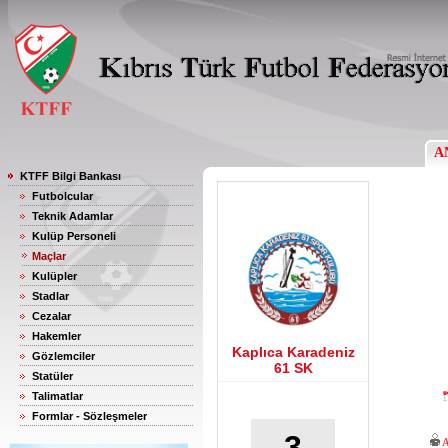
A
KTFF Bilgi Bankası
Futbolcular
Teknik Adamlar
Kulüp Personeli
Maçlar
Kulüpler
Stadlar
Cezalar
Hakemler
Kaplıca Karadeniz
Gözlemciler
61 SK
Statüler
Talimatlar
Formlar - Sözleşmeler
3