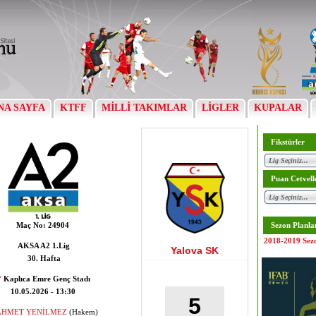
NA SAYFA
KTFF
MİLLİ TAKIMLAR
LİGLER
KUPALAR
Fikstürler
Puan Cetvell
Maç No:
24904
Sezon Planla
2018-2019 Sez
AKSA A2 1.Lig
Yalova SK
30. Hafta
Kaplıca Emre Genç Stadı
10.05.2026 - 13:30
5
AHMET YENİLMEZ
(Hakem)