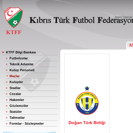
A
KTFF Bilgi Bankası
Futbolcular
Teknik Adamlar
Kulüp Personeli
Maçlar
Kulüpler
Stadlar
Cezalar
Hakemler
Gözlemciler
Statüler
Talimatlar
Doğan Türk Birliği
Formlar - Sözleşmeler