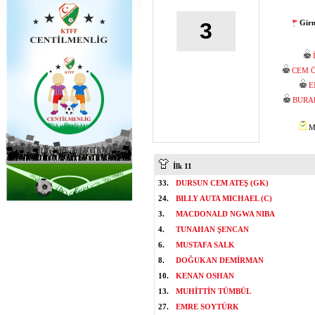
Girn
3
CEM 
E
BURA
Mİ
İlk 11
33.
DURSUN CEM ATEŞ (GK)
24.
BILLY AUTA MICHAEL (C)
3.
MACDONALD NGWA NIBA
4.
TUNAHAN ŞENCAN
6.
MUSTAFA SALK
8.
DOĞUKAN DEMİRMAN
10.
KENAN OSHAN
13.
MUHİTTİN TÜMBÜL
27.
EMRE SOYTÜRK