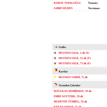
KORAY TOPALOĞLU
Yönetici
SABRİ SELDEN
Tercüman
Goller
MUSTAFA SALK, 2.dk (F)
MUSTAFA SALK, 32.dk (F)
MUSTAFA SALK, 73.dk (F)
Kartlar
MUSTAFA VARDİ, 75.dk
Oyundan Çıkanlar
DOĞUKAN DEMİRMAN, 59.dk
EMRE SOYTÜRK, 59.dk
MUHİTTİN TÜMBÜL, 59.dk
KENAN OSHAN, 75.dk