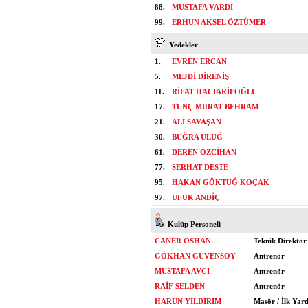
88.
MUSTAFA VARDİ
99.
ERHUN AKSEL ÖZTÜMER
Yedekler
1.
EVREN ERCAN
5.
MEJDİ DİRENİŞ
11.
RİFAT HACIARİFOĞLU
17.
TUNÇ MURAT BEHRAM
21.
ALİ SAVAŞAN
30.
BUĞRA ULUĞ
61.
DEREN ÖZCİHAN
77.
SERHAT DESTE
95.
HAKAN GÖKTUĞ KOÇAK
97.
UFUK ANDİÇ
Kulüp Personeli
CANER OSHAN
Teknik Direktör
GÖKHAN GÜVENSOY
Antrenör
MUSTAFA AVCI
Antrenör
RAİF SELDEN
Antrenör
HARUN YILDIRIM
Masör / İlk Yar