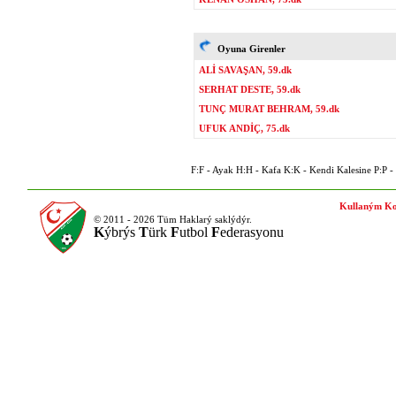
Oyuna Girenler
ALİ SAVAŞAN, 59.dk
SERHAT DESTE, 59.dk
TUNÇ MURAT BEHRAM, 59.dk
UFUK ANDİÇ, 75.dk
F:F - Ayak H:H - Kafa K:K - Kendi Kalesine P:P - P
Kullaným Ko
© 2011 - 2026 Tüm Haklarý saklýdýr.
K
ýbrýs
T
ürk
F
utbol
F
ederasyonu