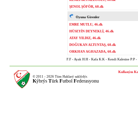
ŞENOL ŞÖFÖR, 60.dk
Oyuna Girenler
EMRE MUTLU, 46.dk
HÜSEYİN DEYNEKLİ, 46.dk
ATAY YILDIZ, 46.dk
DOĞUKAN ALTUNTAŞ, 60.dk
ORKHAN AGHAZADA, 60.dk
F:F - Ayak H:H - Kafa K:K - Kendi Kalesine P:P - P
Kullaným Ko
© 2011 - 2026 Tüm Haklarý saklýdýr.
K
ýbrýs
T
ürk
F
utbol
F
ederasyonu