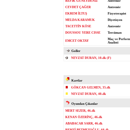
REFİK GÜNEYDENİZ
Antrenör
CEVDET ÇAĞER
Antrenör
EKREM İLTUŞ
Fizyoterapist
MELDA KARAMUK
Diyetisyen
TACETTİN KÖSE
Antrenör
DOUSSOU YERE CISSE
Tercüman
Maç ve Perfor
EMCET OKTAY
Analisti
Goller
NEVZAT DURAN, 10.dk (F)
Kartlar
GÖKCAN GELMEN, 35.dk
NEVZAT DURAN, 40.dk
Oyundan Çıkanlar
MERT SEZER, 46.dk
KENAN ÖZERİNÇ, 46.dk
ABABACAR SARR, 46.dk
REMZİ BETMEZOĞLU, 60.dk