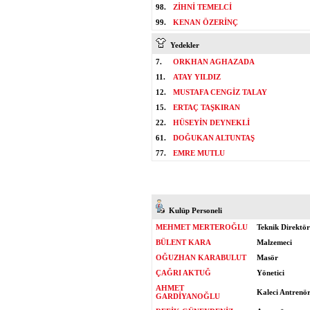
98.
ZİHNİ TEMELCİ
99.
KENAN ÖZERİNÇ
Yedekler
7.
ORKHAN AGHAZADA
11.
ATAY YILDIZ
12.
MUSTAFA CENGİZ TALAY
15.
ERTAÇ TAŞKIRAN
22.
HÜSEYİN DEYNEKLİ
61.
DOĞUKAN ALTUNTAŞ
77.
EMRE MUTLU
Kulüp Personeli
MEHMET MERTEROĞLU
Teknik Direktör
BÜLENT KARA
Malzemeci
OĞUZHAN KARABULUT
Masör
ÇAĞRI AKTUĞ
Yönetici
AHMET
Kaleci Antrenö
GARDİYANOĞLU