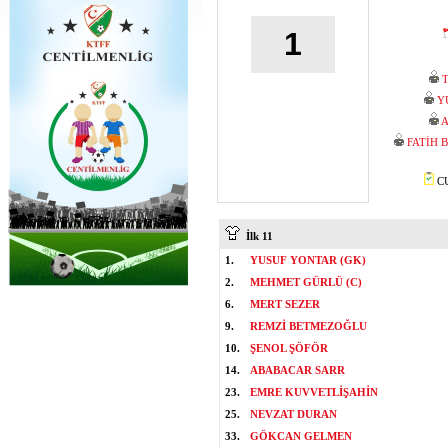
1
Y
A
FATİH 
CU
İlk 11
1.
YUSUF YONTAR (GK)
2.
MEHMET GÜRLÜ (C)
6.
MERT SEZER
9.
REMZİ BETMEZOĞLU
10.
ŞENOL ŞÖFÖR
14.
ABABACAR SARR
23.
EMRE KUVVETLİŞAHİN
25.
NEVZAT DURAN
33.
GÖKCAN GELMEN