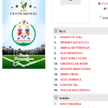
EYLE
BURA
İlk 11
1.
OSMAN OY (GK)
4.
MEHMET ALİ AVCI (C)
5.
ABDULLAH İYİDOĞAN
6.
ALP SAPSIZOĞLU
8.
AYAZ ZORLU GÜZEL
10.
UBEYDULLAH BAYIR
11.
HÜSEYİN MERT GÜNEŞ
18.
MERİÇ FİDAN
20.
AZAT TANBOĞA
94.
GÖKTAN TAŞ
99.
TOLGAY HULUSİOĞLU
Yedekler
7.
RAUF BAŞARILI