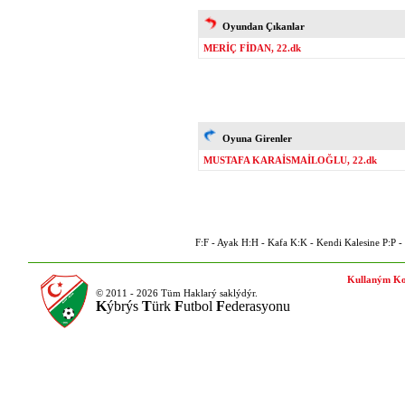
Oyundan Çıkanlar
MERİÇ FİDAN, 22.dk
Oyuna Girenler
MUSTAFA KARAİSMAİLOĞLU, 22.dk
F:F - Ayak H:H - Kafa K:K - Kendi Kalesine P:P - P
Kullaným Ko
© 2011 - 2026 Tüm Haklarý saklýdýr.
K
ýbrýs
T
ürk
F
utbol
F
ederasyonu