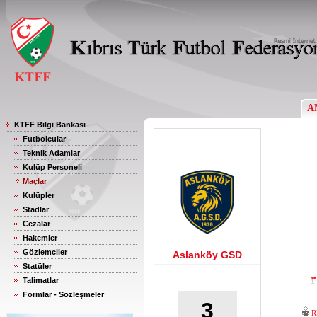
A
KTFF Bilgi Bankası
Futbolcular
Teknik Adamlar
Kulüp Personeli
Maçlar
Kulüpler
Stadlar
Cezalar
Hakemler
Gözlemciler
Aslanköy GSD
Statüler
Talimatlar
Formlar - Sözleşmeler
3
R