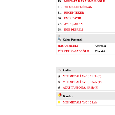
19.
MUSTAFA KARAİSMAİLOĞLU
21.
YILMAZ DEMİRKAN
31.
RECEP TEKER
50.
EMİR BAYIR
77.
AYTAÇ AKAN
98.
EGE DEBRELİ
Kulüp Personeli
HASAN SİNELİ
Antrenör
TÜRKER KASABOĞLU
Yönetici
Goller
MEHMET ALİ AVCI, 11.dk (F)
MEHMET ALİ AVCI, 37.dk (P)
AZAT TANBOĞA, 45.dk (F)
Kartlar
MEHMET ALİ AVCI, 29.dk